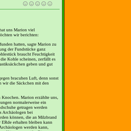
at uns Marion viel
öchten wir berichten:
efunden hatten, sagte Marion zu
ung der Fundstücke ganz
ohlestück braucht Feuchtigkeit
ie Kohle scheinen, zerfällt es
lastiksäckchen geben und gut
egen bracuhen Luft, denn sonst
n wir die Säckchen mit den
en Knochen. Marion erzählte uns,
bungen normalerweise ein
ndschuhe getragen werden
s Archäologen bei
rden können, die an Milzbrand
der ERde erhalten bleiben kann
e Archäologen werden kann,