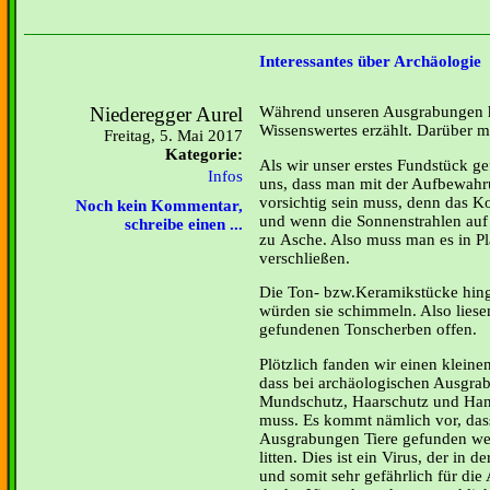
Interessantes über Archäologie
Niederegger Aurel
Während unseren Ausgrabungen h
Wissenswertes erzählt. Darüber m
Freitag, 5. Mai 2017
Kategorie:
Als wir unser erstes Fundstück g
Infos
uns, dass man mit der Aufbewahr
vorsichtig sein muss, denn das K
Noch kein Kommentar,
und wenn die Sonnenstrahlen auf d
schreibe einen ...
zu Asche. Also muss man es in P
verschließen.
Die Ton- bzw.Keramikstücke hing
würden sie schimmeln. Also liese
gefundenen Tonscherben offen.
Plötzlich fanden wir einen klein
dass bei archäologischen Ausgra
Mundschutz, Haarschutz und Ha
muss. Es kommt nämlich vor, das
Ausgrabungen Tiere gefunden we
litten. Dies ist ein Virus, der in 
und somit sehr gefährlich für di