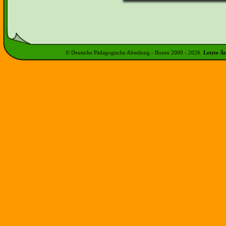
© Deutsche Pädagogische Abteilung - Bozen 2000 -
2026
.
Letzte Ä