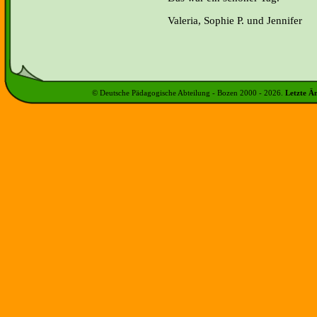
Valeria, Sophie P. und Jennifer
© Deutsche Pädagogische Abteilung - Bozen 2000 -
2026
.
Letzte Ä