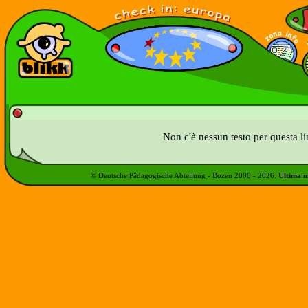
Non c'è nessun testo per questa l
© Deutsche Pädagogische Abteilung - Bozen 2000 -
2026
.
Ultima m