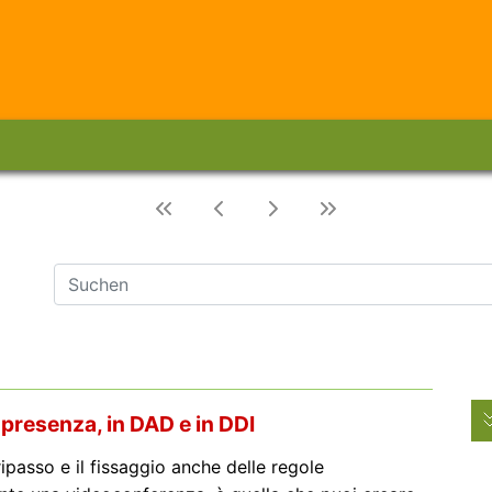
 presenza, in DAD e in DDI
ripasso e il fissaggio anche delle regole