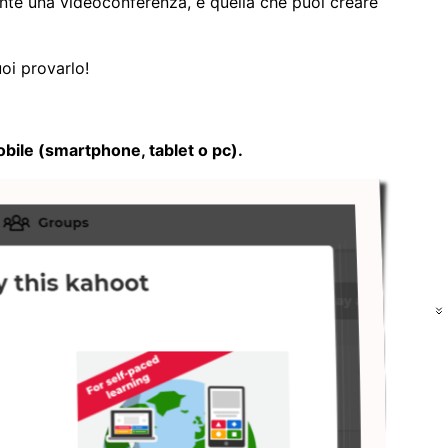
ante una videoconferenza, è quella che puoi creare
uoi provarlo!
 mobile (smartphone, tablet o pc).