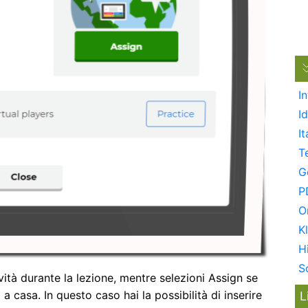
I
I
It
T
G
P
O
K
H
S
ività durante la lezione, mentre selezioni Assign se
a casa. In questo caso hai la possibilità di inserire
L