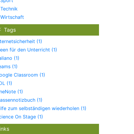
Sport
Technik
Wirtschaft
Tags
nternetsicherheit (1)
deen für den Unterricht (1)
aliano (1)
eams (1)
oogle Classroom (1)
DL (1)
neNote (1)
lassennotizbuch (1)
ilfe zum selbständigen wiederholen (1)
cience On Stage (1)
inks