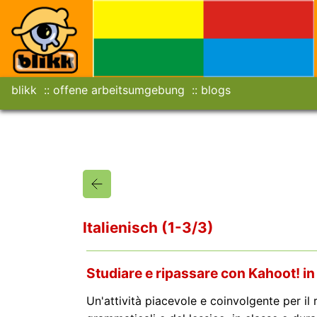
blikk
offene arbeitsumgebung
blogs
Italienisch (1-3/3)
Studiare e ripassare con Kahoot! in
Un'attività piacevole e coinvolgente per il 