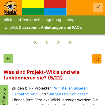
blikk
offene arbeitsumgebung
blogs
blikk Classroom: Anleitungen und FAQs
Was sind Projekt-Wikis und wie
funktionieren sie? (5/22)
Titel
Text
Autor/in
Zu den blikk Projekten "
Wir stellen unseren
Heimatort vor
" und "
Burgen und Schlösser
"
Kategorien
können jetzt "Projekt-Wikis" erzeugt werden: Sie