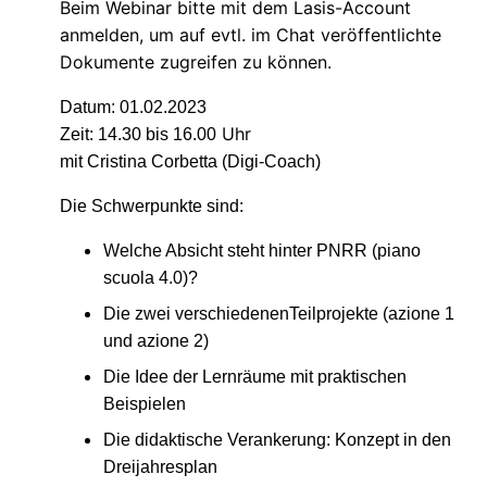
Beim Webinar bitte mit dem Lasis-Account
anmelden, um auf evtl. im Chat veröffentlichte
Dokumente zugreifen zu können.
Datum:
01.02.2023
Uhr
Zeit:
14
.30
bis 16.00
mit
Cristina Corbett
a
(
Digi
-
Coach)
Die
Sch
werpunkte
sind
:
Welche Absicht st
eht hi
nter
PN
RR (piano
sc
u
ola 4.0)
?
Die zwei verschiedenen
Teilp
rojekte (azione 1
und azione 2)
Die Idee
der Lernräume mit pr
aktischen
Be
ispielen
Die
didaktische Ver
ankerung:
Konzept
in den
Dreij
ahresplan