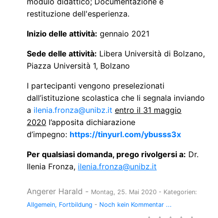
modulo didattico; Documentazione e
restituzione dell'esperienza.
Inizio delle attività:
gennaio 2021
Sede delle attività:
Libera Università di Bolzano,
Piazza Università 1, Bolzano
I partecipanti vengono preselezionati
dall’istituzione scolastica che li segnala inviando
a
ilenia.fronza@unibz.it
entro il 31 maggio
2020
l’apposita dichiarazione
d’impegno:
https://tinyurl.com/ybusss3x
Per qualsiasi domanda, prego rivolgersi a:
Dr.
Ilenia Fronza,
ilenia.fronza@unibz.it
Angerer Harald
-
Montag, 25. Mai 2020
- Kategorien:
Allgemein
Fortbildung
-
Noch kein Kommentar ...