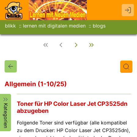
blikk
lernen mit digitalen medien
blogs
Allgemein (1-10/25)
Titel
Text
Autor/in
Toner für HP Color Laser Jet CP3525dn
Kategorien
abzugeben
Folgende Toner sind verfügbar (alle kompatibel
zu dem Drucker: HP Color Laser Jet CP3525dn),