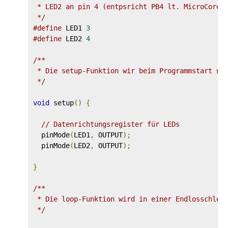
 * LED2 an pin 4 (entpsricht PB4 lt. MicroCore-K
 */
#define
 LED1 
3
#define
 LED2 
4
/**

 * Die setup-Funktion wir beim Programmstart nur
 */
void
 setup
()
{
// Datenrichtungsregister für LEDs
  pinMode
(
LED1
,
 OUTPUT
);
  pinMode
(
LED2
,
 OUTPUT
);
}
/**

 * Die loop-Funktion wird in einer Endlosschleif
 */