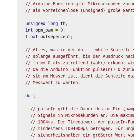
// Arduino-Funktion gibt Mikrosekunden zurück
// als vorzeichenlose (unsigned) große Ganzza
unsigned
long
 th
;
int
 ppm_pwm 
=
0
;
float
 pulsepercent
;
// Alles, was in der do ... while-Schleife st
// solange ausgeführt, bis der Ausdruck nach 
// th == 0 als zutreffend (wahr) erkannt wird
// Da die Arduino-Funktion pulseIn() 0 zurück
// sie am Messen ist, dient die Schleife dazu
// Messwert zu warten.
do
{
// pulseIn gibt die Dauer des am Pin (pwmpi
// Signals in Mikrosekunden an. Die maximal
// 1004ms. Der Timeoutwert der pulseIn-Funk
// mindestens 1004000µs betragen. Für ungün
// sicherheitshalber ein größerer Wert von 