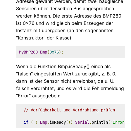
Adresse gewählt werden, damit zwei baugleiche
Sensoren über denselben Bus angesprochen
werden können. Die erste Adresse des BMP280
ist 0x76 und wird gleich beim Erzeugen der
Instanz mit übergeben (an den sogenannten
"Konstruktor" der Klasse):
MyBMP280
Bmp
(
0x76
);
Wenn die Funktion Bmp.isReady() einen als
"falsch" eingestuften Wert zurückgibt, z. B. 0,
dann ist der Sensor nicht erreichbar, da u. U.
falsch verdrahtet, und es wird die Fehlermeldung
"Error" ausgegeben:
// Verfügbarkeit und Verdrahtung prüfen
if
(
!
Bmp
.
isReady
())
Serial
.
println
(
"Error"
)