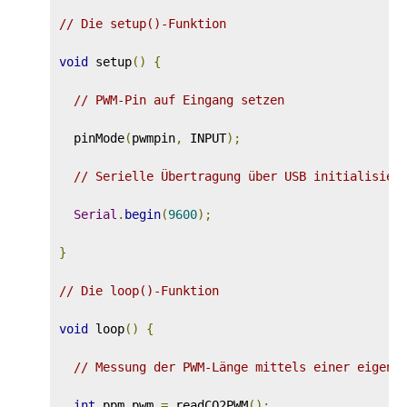
// Die setup()-Funktion
void
 setup
()
{
// PWM-Pin auf Eingang setzen
  pinMode
(
pwmpin
,
 INPUT
);
// Serielle Übertragung über USB initialisier
Serial
.
begin
(
9600
);
}
// Die loop()-Funktion
void
 loop
()
{
// Messung der PWM-Länge mittels einer eigene
int
 ppm_pwm 
=
 readCO2PWM
();