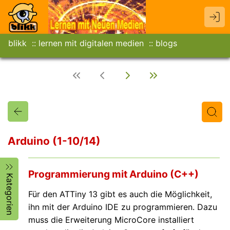
blikk
lernen mit digitalen medien
blogs
Arduino (1-10/14)
Titel
Text
Autor/in
Programmierung mit Arduino (C++)
Kategorien
Für den ATTiny 13 gibt es auch die Möglichkeit,
ihn mit der Arduino IDE zu programmieren. Dazu
muss die Erweiterung MicroCore installiert