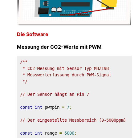
Die Software
Messung der CO2-Werte mit PWM
/**

 * CO2-Messung mit Sensor Typ MHZ19B

 * Messwerterfassung durch PWM-Signal

 */
// Der Sensor hängt an Pin 7
const
int
 pwmpin 
=
7
;
// Der eingestellte Messbereich (0-5000ppm)
const
int
 range 
=
5000
;