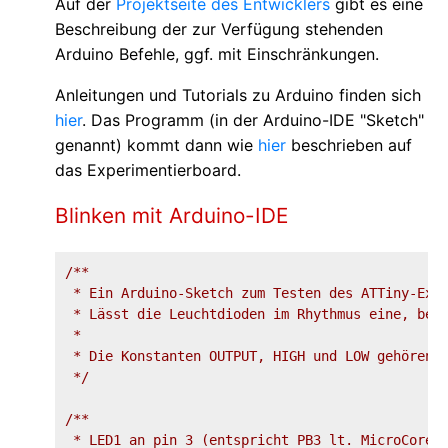
Auf der
Projektseite des Entwicklers
gibt es eine
Beschreibung der zur Verfügung stehenden
Arduino Befehle, ggf. mit Einschränkungen.
Anleitungen und Tutorials zu Arduino finden sich
hier
. Das Programm (in der Arduino-IDE "Sketch"
genannt) kommt dann wie
hier
beschrieben auf
das Experimentierboard.
Blinken mit Arduino-IDE
/**

 * Ein Arduino-Sketch zum Testen des ATTiny-Expe
 * Lässt die Leuchtdioden im Rhythmus eine, beid
 * 

 * Die Konstanten OUTPUT, HIGH und LOW gehören z
 */
/**

 * LED1 an pin 3 (entspricht PB3 lt. MicroCore-K