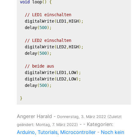
void
 loop
()
{
// LED1 einschalten
  digitalWrite
(
LED1
,
HIGH
);
  delay
(
500
);
// LED2 einschalten
  digitalWrite
(
LED2
,
HIGH
);
  delay
(
500
);
// beide aus
  digitalWrite
(
LED1
,
LOW
);
  digitalWrite
(
LED2
,
LOW
);
  delay
(
500
);
}
Angerer Harald
-
Donnerstag, 3. März 2022
(Zuletzt
-
- Kategorien:
geändert: Montag, 7. März 2022)
Arduino
Tutorials
Microcontroller
-
Noch kein