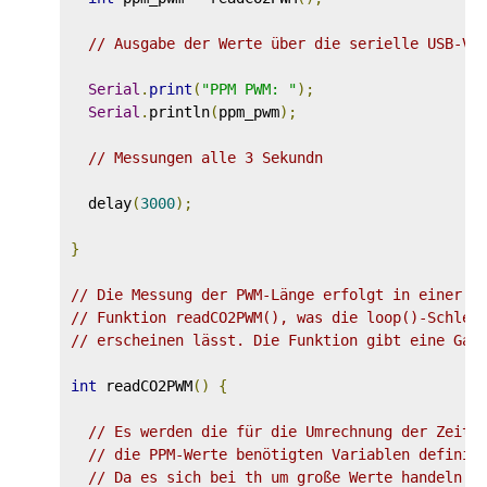
// Ausgabe der Werte über die serielle USB-Ve
Serial
.
print
(
"PPM PWM: "
);
Serial
.
println
(
ppm_pwm
);
// Messungen alle 3 Sekundn
  delay
(
3000
);
}
// Die Messung der PWM-Länge erfolgt in einer e
// Funktion readCO2PWM(), was die loop()-Schlei
// erscheinen lässt. Die Funktion gibt eine Gan
int
 readCO2PWM
()
{
// Es werden die für die Umrechnung der Zeitd
// die PPM-Werte benötigten Variablen definie
// Da es sich bei th um große Werte handeln k