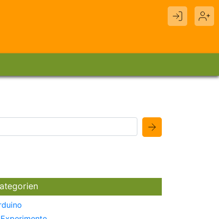
ategorien
rduino
Experimente