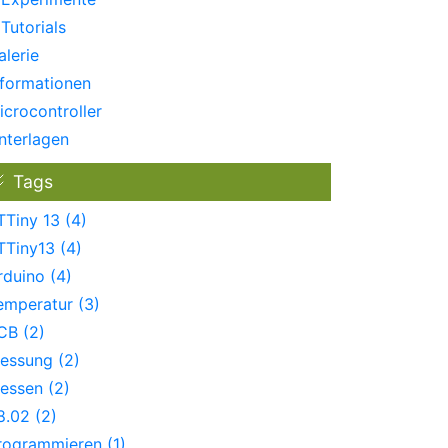
Tutorials
alerie
nformationen
icrocontroller
nterlagen
Tags
TTiny 13 (4)
TTiny13 (4)
rduino (4)
emperatur (3)
CB (2)
essung (2)
essen (2)
8.02 (2)
rogrammieren (1)