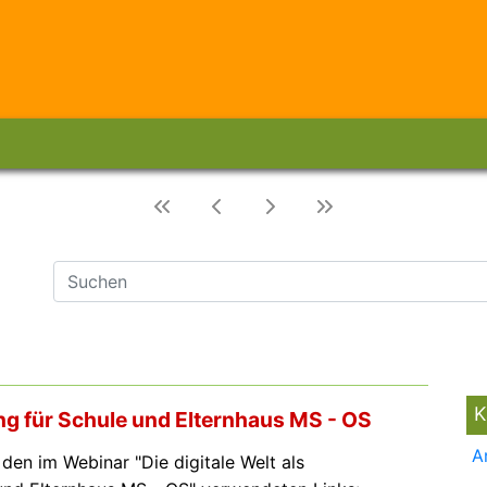
K
ung für Schule und Elternhaus MS - OS
A
t den im Webinar "Die digitale Welt als