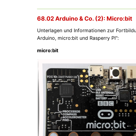
68.02 Arduino & Co. (2): Micro:bit
Unterlagen und Informationen zur Fortbil
Arduino
, micro:bit und Rasperry PI":
micro:bit