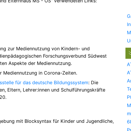
und Elternhaus MS - OS" verwendeten Links:
G
I
M
U
hung zur Mediennutzung von Kindern- und
Medienpädagogischen Forschungsverbund Südwest
sten Aspekte der Mediennutzung.
A
A
ur Mediennutzung in Corona-Zeiten.
A
nsstelle für das deutsche Bildungssystem
: Die
T
en, Eltern, Lehrer:innen und Schulführungskräfte
20.
P
M
m
ebung mit Blocksyntax für Kinder und Jugendliche,
6
P