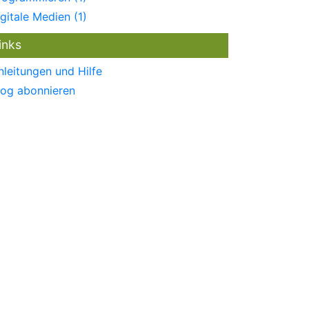
igitale Medien (1)
inks
nleitungen und Hilfe
log abonnieren