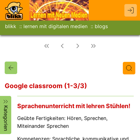
blikk
lernen mit digitalen medien
blogs
Google classroom (1-3/3)
Titel
Text
Autor/in
Sprachenunterricht mit lehren Stühlen!
Kategorien
Geübte Fertigkeiten: Hören, Sprechen,
Miteinander Sprechen
Kompetenzen: Sprachliche, kommunikative und