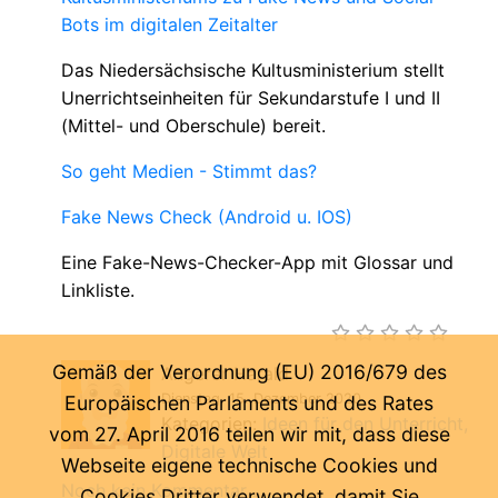
Bots im digitalen Zeitalter
Das Niedersächsische Kultusministerium stellt
Unerrichtseinheiten für Sekundarstufe I und II
(Mittel- und Oberschule) bereit.
So geht Medien - Stimmt das?
Fake News Check (Android u. IOS)
Eine Fake-News-Checker-App mit Glossar und
Linkliste.
Gemäß der Verordnung (EU) 2016/679 des
Angerer Harald
Dienstag, 15. Dezember 2020
Europäischen Parlaments und des Rates
Kategorien:
Ideen für den Unterricht
vom 27. April 2016 teilen wir mit, dass diese
Digitale Welt
Webseite eigene technische Cookies und
Noch kein Kommentar ...
Cookies Dritter verwendet, damit Sie