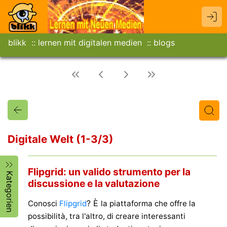
blikk
lernen mit digitalen medien
blogs
Digitale Welt (1-3/3)
Titel
Text
Autor/in
Flipgrid: un valido strumento per la
Kategorien
discussione e la valutazione
? È
Conosci
Flipgrid
la piattaforma che offre la
possibilità, tra l'altro, di creare interessanti