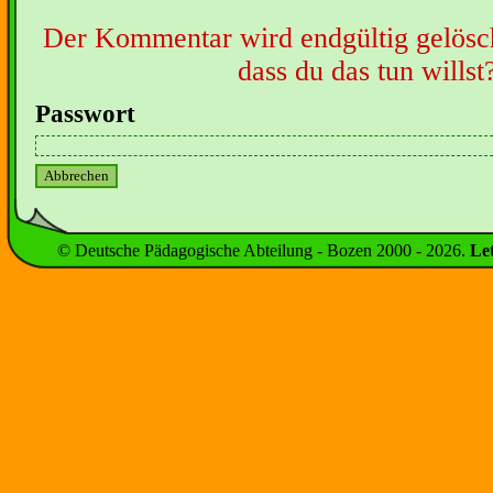
Der Kommentar wird endgültig gelöscht
dass du das tun willst
Passwort
© Deutsche Pädagogische Abteilung - Bozen 2000 -
2026
.
Le