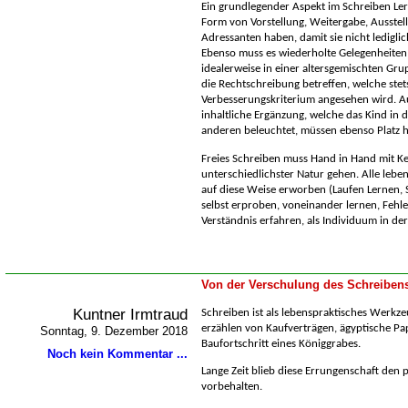
Ein grundlegender Aspekt im Schreiben Ler
Form von Vorstellung, Weitergabe, Ausstel
Adressanten haben, damit sie nicht ledigli
Ebenso muss es wiederholte Gelegenheiten 
idealerweise in einer altersgemischten Grup
die Rechtschreibung betreffen, welche stets
Verbesserungskriterium angesehen wird. Au
inhaltliche Ergänzung, welche das Kind in
anderen beleuchtet, müssen ebenso Platz 
Freies Schreiben muss Hand in Hand mit K
unterschiedlichster Natur gehen. Alle le
auf diese Weise erworben (Laufen Lernen, 
selbst erproben, voneinander lernen, Fehl
Verständnis erfahren, als Individuum in de
Von der Verschulung des Schreiben
Kuntner Irmtraud
Schreiben ist als lebenspraktisches Werkze
erzählen von Kaufverträgen, ägyptische Pa
Sonntag, 9. Dezember 2018
Baufortschritt eines Königgrabes.
Noch kein Kommentar ...
Lange Zeit blieb diese Errungenschaft den p
vorbehalten.