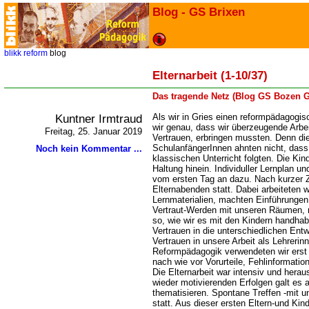
Blog - GS Brixen
blikk
reform
blog
Elternarbeit (1-10/37)
Das tragende Netz (Blog GS Bozen G
Kuntner Irmtraud
Als wir in Gries einen reformpädagogi
wir genau, dass wir überzeugende Arbe
Freitag, 25. Januar 2019
Vertrauen, erbringen mussten. Denn die
SchulanfängerInnen ahnten nicht, dass 
Noch kein Kommentar ...
klassischen Unterricht folgten. Die Ki
Haltung hinein. Individuller Lernplan u
vom ersten Tag an dazu. Nach kurzer Ze
Elternabenden statt. Dabei arbeiteten w
Lernmaterialien, machten Einführungen
Vertraut-Werden mit unseren Räumen, r
so, wie wir es mit den Kindern handhab
Vertrauen in die unterschiedlichen Ent
Vertrauen in unsere Arbeit als Lehrerinn
Reformpädagogik verwendeten wir erst s
nach wie vor Vorurteile, Fehlinformati
Die Elternarbeit war intensiv und hera
wieder motivierenden Erfolgen galt es 
thematisieren. Spontane Treffen -mit u
statt. Aus dieser ersten Eltern-und Ki