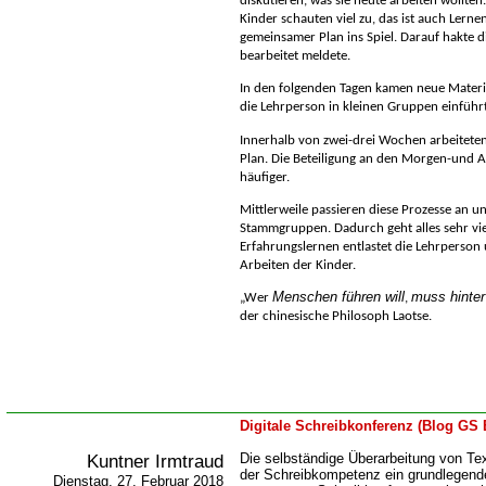
diskutieren, was sie heute arbeiten wollten
Kinder schauten viel zu, das ist auch Lerne
gemeinsamer Plan ins Spiel. Darauf hakte di
bearbeitet meldete.
In den folgenden Tagen kamen neue Materi
die Lehrperson in kleinen Gruppen einführ
Innerhalb von zwei-drei Wochen arbeiteten
Plan. Die Beteiligung an den Morgen-und 
häufiger.
Mittlerweile passieren diese Prozesse an u
Stammgruppen. Dadurch geht alles sehr viel
Erfahrungslernen entlastet die Lehrperson 
Arbeiten der Kinder.
Menschen führen will
muss hinter
Wer
,
der chinesische Philosoph Laotse
.
Digitale Schreibkonferenz (Blog GS 
Kuntner Irmtraud
Die selbständige Überarbeitung von Tex
der Schreibkompetenz ein grundlegend
Dienstag, 27. Februar 2018