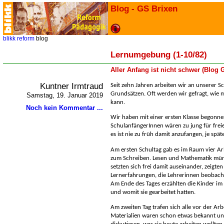
Blog - GS Brixen
blikk
reform
blog
Lernumgebung (1-10/82)
Aller Anfang ist nicht schwer (Blog
Kuntner Irmtraud
Seit zehn Jahren arbeiten wir an unserer 
Grundsätzen. Oft werden wir gefragt, wie 
Samstag, 19. Januar 2019
kann.
Noch kein Kommentar ...
Wir haben mit einer ersten Klasse begonne
SchulanfängerInnen wären zu jung für freie
es ist nie zu früh damit anzufangen, je spät
Am ersten Schultag gab es im Raum vier Arb
zum Schreiben. Lesen und Mathematik mündl
setzten sich frei damit auseinander, zeigt
Lernerfahrungen, die Lehrerinnen beobach
Am Ende des Tages erzählten die Kinder im 
und womit sie gearbeitet hatten.
Am zweiten Tag trafen sich alle vor der Ar
Materialien waren schon etwas bekannt un