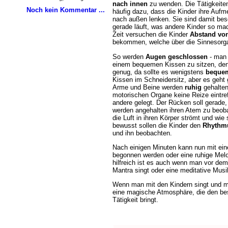
nach innen
zu wenden. Die Tätigkeiten
Noch kein Kommentar ...
häufig dazu, dass die Kinder ihre Aufm
nach außen lenken. Sie sind damit bes
gerade läuft, was andere Kinder so ma
Zeit versuchen die Kinder
Abstand vo
bekommen, welche über die Sinnesorga
So werden
Augen geschlossen
- man
einem bequemen Kissen zu sitzen, denn
genug, da sollte es wenigstens
beque
Kissen im Schneidersitz, aber es geht 
Arme und Beine werden
ruhig
gehalten
motorischen Organe keine Reize eintref
andere gelegt. Der Rücken soll gerade, 
werden angehalten ihren Atem zu beoba
die Luft in ihren Körper strömt und wie
bewusst sollen die Kinder den
Rhythm
und ihn beobachten.
Nach einigen Minuten kann nun mit ein
begonnen werden oder eine ruhige Melo
hilfreich ist es auch wenn man vor de
Mantra singt oder eine meditative Musi
Wenn man mit den Kindern singt und mit
eine magische Atmosphäre, die den best
Tätigkeit bringt.