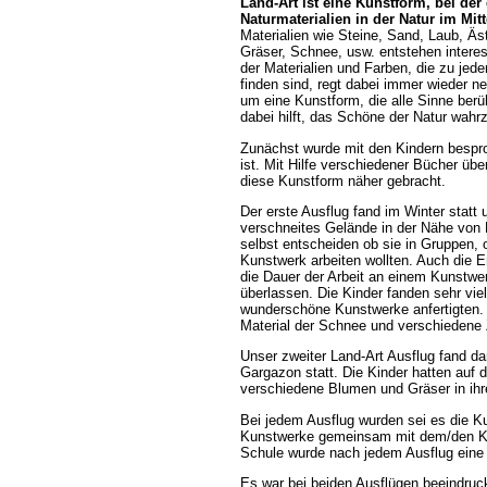
Land-Art ist eine Kunstform, bei der
Naturmaterialien in der Natur im Mitt
Materialien wie Steine, Sand, Laub, Ä
Gräser, Schnee, usw. entstehen interes
der Materialien und Farben, die zu jede
finden sind, regt dabei immer wieder n
um eine Kunstform, die alle Sinne berü
dabei hilft, das Schöne der Natur wah
Zunächst wurde mit den Kindern bespr
ist. Mit Hilfe verschiedener Bücher ü
diese Kunstform näher gebracht.
Der erste Ausflug fand im Winter statt 
verschneites Gelände in der Nähe von P
selbst entscheiden ob sie in Gruppen, o
Kunstwerk arbeiten wollten. Auch die 
die Dauer der Arbeit an einem Kunstwe
überlassen. Die Kinder fanden sehr viel
wunderschöne Kunstwerke anfertigten. 
Material der Schnee und verschiedene
Unser zweiter Land-Art Ausflug fand da
Gargazon statt. Die Kinder hatten auf 
verschiedene Blumen und Gräser in ihr
Bei jedem Ausflug wurden sei es die Ku
Kunstwerke gemeinsam mit dem/den Küns
Schule wurde nach jedem Ausflug eine k
Es war bei beiden Ausflügen beeindruck