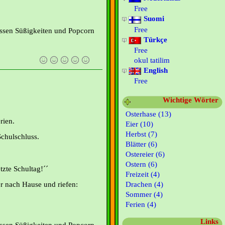
Free
Suomi
Free
essen Süßigkeiten und Popcorn
Türkçe
Free
okul tatilim
English
Free
Wichtige Wörter
Osterhase (13)
rien.
Eier (10)
Herbst (7)
Schulschluss.
Blätter (6)
Ostereier (6)
Ostern (6)
etzte Schultag!´´
Freizeit (4)
Drachen (4)
r nach Hause und riefen:
Sommer (4)
Ferien (4)
Links
essen Süßigkeiten und Popcorn