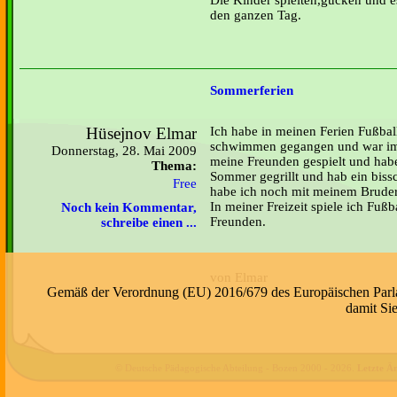
den ganzen Tag.
Sommerferien
Hüsejnov Elmar
Ich habe in meinen Ferien Fußbal
schwimmen gegangen und war im
Donnerstag, 28. Mai 2009
meine Freunden gespielt und habe
Thema:
Sommer gegrillt und hab ein bi
Free
habe ich noch mit meinem Bruder
In meiner Freizeit spiele ich Fußb
Noch kein Kommentar,
Freunden.
schreibe einen ...
von Elmar
Gemäß der Verordnung (EU) 2016/679 des Europäischen Parlame
damit Si
© Deutsche Pädagogische Abteilung - Bozen 2000 -
2026
.
Letzte Ä