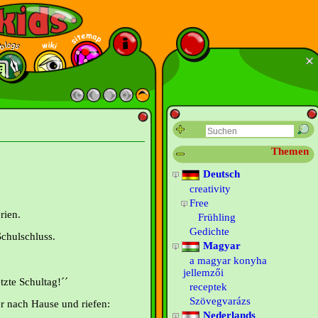
Themen
Deutsch
creativity
Free
rien.
Frühling
Gedichte
Schulschluss.
Magyar
a magyar konyha
jellemzői
etzte Schultag!´´
receptek
Szövegvarázs
r nach Hause und riefen:
Nederlands