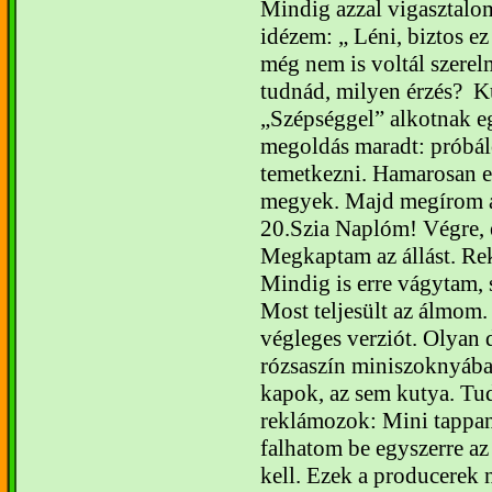
Mindig azzal vigasztal
idézem: „ Léni, biztos ez
még nem is voltál szere
tudnád, milyen érzés?
K
Szépséggel” alkotnak 
megoldás maradt: próbá
temetkezni.
Hamarosan eg
megyek. Majd megírom a 
20.
Szia Naplóm!
Végre, 
Megkaptam az állást. R
Mindig is erre vágytam, 
Most teljesült az álmom.
végleges verziót. Olyan
rózsaszín miniszoknyába
kapok, az sem kutya. Tu
reklámozok: Mini tappan
falhatom be egyszerre az
kell. Ezek a producerek 