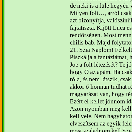
de neki is a füle hegyén v
Milyen folt…, arról csak
azt bizonyítja, valószí
fajtatiszta.
Kijött Luca és
rendőrségen. Most menne
chilis bab. Majd folytat
21.
Szia Naplóm!
Felkel
Piszkálja a fantáziámat,
Joe a folt létezését? Te 
hogy Ő az apám. Ha csak
róla, és nem látszik, csa
akkor ő honnan tudhat ró
magyarázat van, hogy té
Ezért el kellet jönnöm id
Azon nyomban meg kell 
kell vele. Nem hagyhato
elveszítsem az egyik fel
most szaladnom kell.
Szi