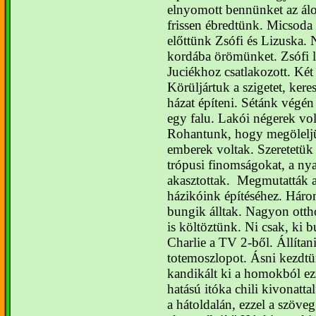
elnyomott bennünket az ál
frissen ébredtünk. Micsoda 
előttünk Zsófi és Lizuska.
kordába örömünket. Zsófi le
Juciékhoz csatlakozott. Két
Körüljártuk a szigetet, ker
házat építeni.
Sétánk végén
egy falu. Lakói négerek vol
Rohantunk, hogy megölelj
emberek voltak. Szeretetük j
trópusi finomságokat, a ny
akasztottak.
Megmutatták az
házikóink építéséhez. Három
bungik álltak. Nagyon otth
is költöztünk.
Ni csak, ki b
Charlie a TV 2-ből. Állítan
totemoszlopot. Ásni kezdt
kandikált ki a homokból ezze
hatású itóka chili kivonattal
a hátoldalán, ezzel a szöve