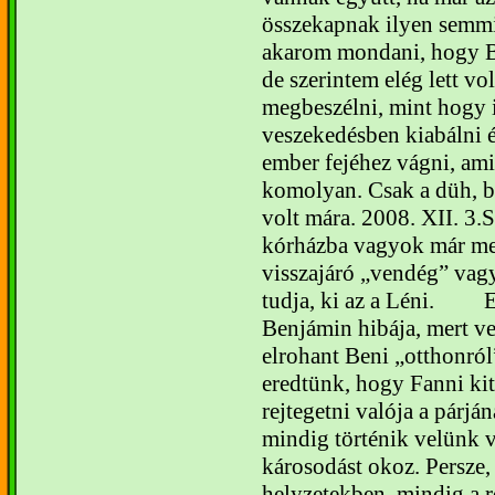
összekapnak ilyen semmi
akarom mondani, hogy Be
de szerintem elég lett v
megbeszélni, mint hogy i
veszekedésben kiabálni é
ember fejéhez vágni, am
komolyan. Csak a düh, be
volt mára.
2008. XII. 3.
S
kórházba vagyok már meg
visszajáró „vendég” vag
tudja, ki az a Léni.
E
Benjámin hibája, mert v
elrohant Beni „otthonról
eredtünk, hogy Fanni kit
rejtegetni valója a párjá
mindig történik velünk 
károsodást okoz. Persze
helyzetekben, mindig a