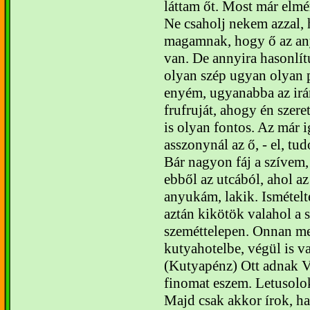
láttam őt. Most már elm
Ne csaholj nekem azzal,
magamnak, hogy ő az an
van. De annyira hasonlít
olyan szép ugyan olyan p
enyém, ugyanabba az irán
frufruját, ahogy én szer
is olyan fontos. Az már i
asszonynál az ő, - el, tud
Bár nagyon fáj a szívem
ebből az utcából, ahol az
anyukám, lakik. Ismétel
aztán kikötök valahol a
szeméttelepen.
Onnan me
kutyahotelbe, végül is v
(Kutyapénz) Ott adnak V
finomat eszem. Letusolo
Majd csak akkor írok, h