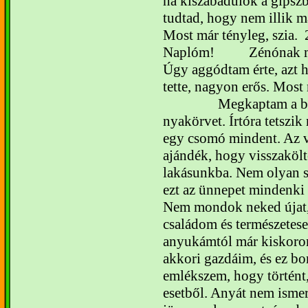
ha kiszabadulok a gipszb
tudtad, hogy nem illik m
Most már tényleg, szia.
Naplóm!
Zénónak má
Úgy aggódtam érte, azt 
tette, nagyon erős. Most 
Megkaptam a br
nyakörvet. Írtóra tetszik
egy csomó mindent. Az 
ajándék, hogy visszakölt
lakásunkba. Nem olyan so
ezt az ünnepet mindenki a
Nem mondok neked újat,
családom és természetese
anyukámtól már kiskorom
akkori gazdáim, és ez b
emlékszem, hogy történt,
esetből. Anyát nem isme