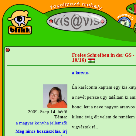
Freies Schreiben in der GS - 
10/16)
a kutyus
Én karáconra kaptam egy kis kut
a nevét persze ugy találtam ki am
bonci lett a neve nagyon aranyos 
2009. Szep 14. hétfő
kilenc évig élt velem de remélem 
Téma:
a magyar konyha jellemzői
vigyáztok rá..
Még nincs hozzászólás, írj