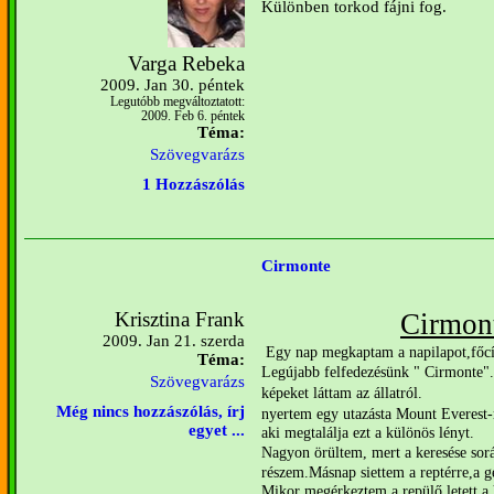
Különben torkod fájni fog.
Varga Rebeka
2009. Jan 30. péntek
Legutóbb megváltoztatott:
2009. Feb 6. péntek
Téma:
Szövegvarázs
1 Hozzászólás
Cirmonte
Krisztina Frank
Cirmon
2009. Jan 21. szerda
Egy nap megkaptam a napilapot,főc
Téma:
Legújabb felfedezésünk " Cirmonte".
Szövegvarázs
képeket láttam az állatról.
Még nincs hozzászólás, írj
nyertem egy utazást
a Mount Everest-r
egyet ...
aki megtalálja ezt a különös lényt.
Nagyon örültem,
mert a keresése sor
részem.
Másnap siettem a reptérre,a gé
Mikor megérkeztem,a repülő letett a h