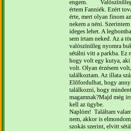
engem.
Valószínűle
értem Fanniék. Ezért tov
érte, mert olyan finom az
nekem a néni. Szerintem
ideges lehet.
A legbombas
sem írtam neked. Az a tö
valószínűleg nyomra bu
sétálni vitt a parkba. Ez
hogy volt egy kutya, ak
volt. Olyan érzésem vol
találkoztam. Az illata sz
Előfordulhat, hogy annyi
találkozni, hogy minden
magamnak?
Majd még ír
kell az ügybe.
Naplóm!
Találtam valam
nem, akkor is elmondom
szokás szerint, elvitt sétá