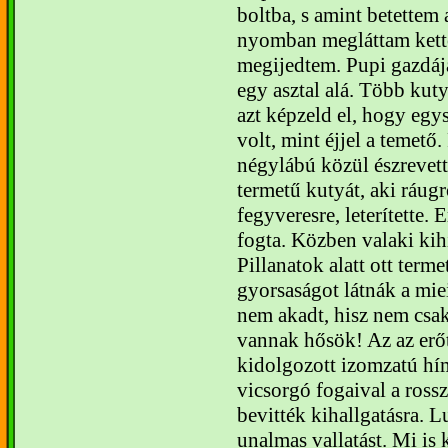
boltba, s amint betettem
nyomban megláttam kettő 
megijedtem. Pupi gazdáj
egy asztal alá. Több kuty
azt képzeld el, hogy egy
volt, mint éjjel a temető.
négylábú közül észreve
termetű kutyát, aki ráugr
fegyveresre, leterítette.
fogta. Közben valaki kih
Pillanatok alatt ott terme
gyorsaságot látnák a mie
nem akadt, hisz nem csa
vannak hősök! Az az erőt
kidolgozott izomzatú hí
vicsorgó fogaival a rossz
bevitték kihallgatásra. 
unalmas vallatást. Mi is