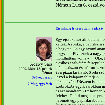
Németh Luca 6. osztályo
Én mindig is szerettem a pizzát!
Egy éjszaka azt álmodtam, h
keltek. A sonka, a paprika, a 
a hagyma. Én egy nyomi anan
hogy:
-
Elvisznek a
nagy p
mondhattam volna.
-
Oké, 
a csíkos szalvétám felrepült e
Adawy Sara
alánkcsúszott és már ott is vo
2009. Márc 13. péntek
és a
pizza
királynő. S oda szó
Téma:
leszel a kalapom feltétje?
-
Szövegvarázs
nézni a várat!
Néztem is, de n
2 Megjegyzések
szobrok.
Az egyik sarokban me
és azt mondtam:
- Ez honnan k
felelte:
- Találd meg a helyet,
nyomott egy papírdarabot, a