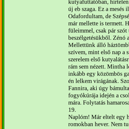
kutyafuttatóban, hirtel
új eb szaga. Ez a mesés il
Odafordultam, de Szépsé
már mellette is termett.
füleimmel, csak pár szót 
beszélgetésükből. Zénó a
Mellettünk álló háztömbb
szívem, mint első nap a 
szerelem első kutyalátásr
rám sem nézett. Mintha 
inkább egy közömbös gaz
én lelkem virágának. S
Fannira, aki úgy bámulta
fogyókúrája idején a csok
mára. Folytatás hamaros
19.
Naplóm!
Már eltelt egy 
romokban hever. Nem tud