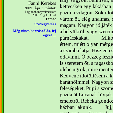
lány vagyok. Fannival, 
Fanni Kerekes
kettecskén egy lakásban
2009. Ápr 3. péntek
gazdi a világon. Sok időt
Legutóbb megváltoztatott:
2009. Aug 11. kedd
várom őt, elég unalmas, 
Téma:
Szövegvarázs
magam. Nagyon jó játék 
a helyükről, vagy szétci
Még nincs hozzászólás, írj
egyet ...
párnácskákat.
Mikor
értem, miért olyan mérge
a számba látja. Hisz én 
odavinni. Ő bezzeg leszid
is szeretem őt, s ragasz
ölébe ugrok, mire mente
Kedvenc időtöltésem a k
barátnőimmel. Nagyon sze
feleségeket. Pupi a szom
gazdáját Lucának hívják.
emeletről Rebeka gondo
házban lakunk.
Juj