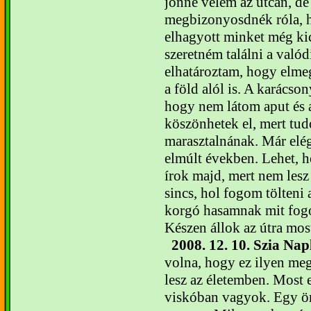
jönne velem az utcán, de 
megbizonyosdnék róla, 
elhagyott minket még k
szeretném találni a valód
elhatároztam, hogy elme
a föld alól is.
A karácsony
hogy nem látom aput és 
köszönhetek el, mert tu
marasztalnának. Már elé
elmúlt években. Lehet, 
írok majd, mert nem le
sincs, hol fogom tölteni 
korgó hasamnak mit fogo
Készen állok az útra mos
2008. 12. 10.
Szia Nap
volna, hogy ez ilyen meg
lesz az életemben. Most 
viskóban vagyok. Egy ö