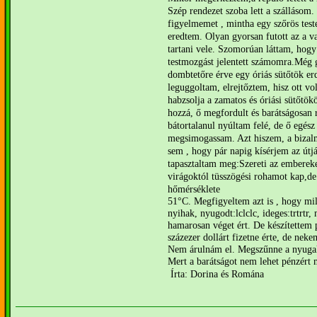
Szép rendezet szoba lett a szállásom. 
figyelmemet , mintha egy szőrös test
eredtem. Olyan gyorsan futott az a 
tartani vele. Szomorúan láttam, hog
testmozgást jelentett számomra.
Még g
dombtetőre érve egy óriás sütőtök
er
leguggoltam, elrejtőztem, hisz ott vol
habzsolja a zamatos és óriási sütőtök
hozzá, ő megfordult és barátságosan
bátortalanul nyúltam felé, de ő egés
megsimogassam. Azt hiszem, a bizalm
sem , hogy pár napig
kísérjem az útj
tapasztaltam meg:
Szereti az embereket
virágoktól
tüsszögési rohamot kap,de 
hőmérséklete
51°C
. Megfigyeltem azt is , hogy mi
nyihak, nyugodt:lclclc, ideges:trtrtr,
hamarosan
véget ért. De készítettem 
százezer
dollárt fizetne érte, de neke
Nem árulnám el. Megszűnne a nyugal
Mert a barátságot nem lehet pénzért
Írta: Dorina és Romána