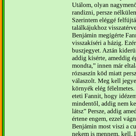
Utálom, olyan nagymenő
randizni, persze nélkülem
Szerintem eléggé felfújtá
találkájukhoz visszatérve
Benjámin megígérte Fann
visszakíséri a házig. Ezé
buszjegyet. Aztán kiderül
addig kísérte, ameddig é
mondta,” innen már elta
rózsaszín köd miatt pers
válaszolt. Meg kell jegy
környék elég félelmetes
eteti Fannit, hogy idéz
mindentől, addig nem ke
látsz” Persze, addig ame
értene engem, ezzel vágn
Benjámin most viszi a c
nekem is mennem, kell.