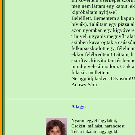
Én követtem a térképet szö
meg nem láttam egy kaput, ekk
kipróbáltam nyitja-e?
Beleillett. Bementem a kapu
hívják). Találtam egy
pizza
al
azon nyomban egy kígyóvere
Tinivel, ugyanis megnyílt ala
színben kavarogtak a csúszóm
felkapaszkodott egy, félelmün
ekkor felébredtem! Láttam, 
szorítva, kinyitottam és benn
mindig vele álmodom. Csak az 
fekszik mellettem.
Ne aggódj kedves Olvasóm!!! 
Adawy Sára
A fagyi
Nyáron egyél fagylaltot,
Csokist, málnást, narancsost
Télen inkább hagyagold!