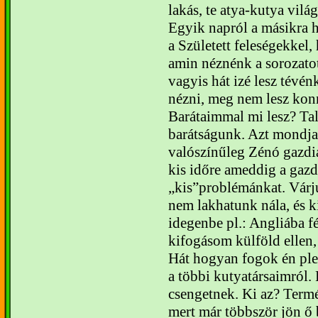
lakás, te atya-kutya világ
Egyik napról a másikra h
a Született feleségekkel,
amin néznénk a sorozato
vagyis hát izé lesz tévén
nézni, meg nem lesz konn
Barátaimmal mi lesz? Ta
barátságunk. Azt mondja
valószínűleg Zénó gazdi
kis időre ameddig a gaz
kis”problémánkat. Várju
nem lakhatunk nála, és 
idegenbe pl.: Angliába fé
kifogásom külföld ellen,
Hát hogyan fogok én ple
a többi kutyatársaimról. 
csengetnek. Ki az? Term
mert már többször jön ő b