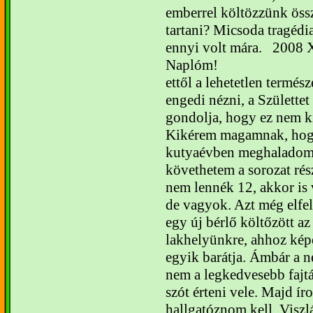
emberrel költözzünk össz
tartani? Micsoda tragéd
ennyi volt mára.
2008 X
Naplóm!
ettől a lehetetlen termé
engedi nézni, a Születtet
gondolja, hogy ez nem k
Kikérem magamnak, hogy
kutyaévben meghaladom a
követhetem a sorozat rés
nem lennék 12, akkor is 
de vagyok. Azt még elfe
egy új bérlő költőzött az
lakhelyünkre, ahhoz kép
egyik barátja. Ámbár a n
nem a legkedvesebb fajtá
szót érteni vele. Majd í
hallgatóznom kell. Viszl