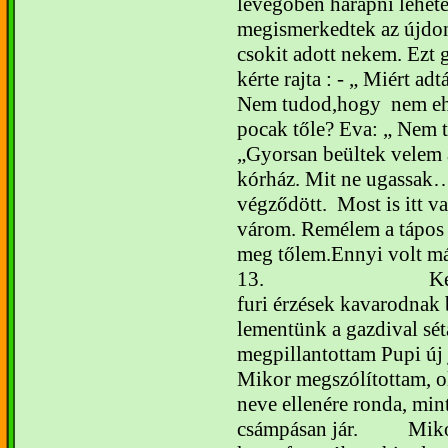
levegőben harapni lehete
megismerkedtek az újdon
csokit adott nekem. Ezt 
kérte rajta : - „ Miért ad
Nem tudod,hogy
nem eh
pocak tőle?
Eva: „ Nem t
Gyorsan beültek velem a
kórház. Mit ne ugassak
végződött.
Most is itt v
várom. Remélem a tápos
meg tőlem.
Ennyi volt má
13.
K
furi érzések kavarodnak
lementünk a gazdival sétá
megpillantottam Pupi új j
Mikor megszólítottam, ol
neve ellenére ronda, mint
csámpásan jár.
Miko