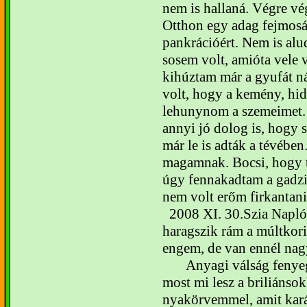
nem is hallaná. Végre vég
Otthon egy adag fejmosá
pankrációért. Nem is alu
sosem volt, amióta vele
kihúztam már a gyufát n
volt, hogy a kemény, hid
lehunynom a szemeimet. 
annyi jó dolog is, hogy s
már le is adták a tévében
magamnak.
Bocsi, hogy 
úgy fennakadtam a gadzi
nem volt erőm firkantani
2008 XI. 30.
Szia Napl
haragszik rám a múltkori
engem, de van ennél na
Anyagi válság fenyeg
most mi lesz a briliánsok
nyakörvemmel, amit kar