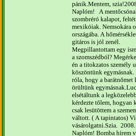
pánik.
Mentem, szia!
2008
Naplóm!
A mentőcsónak
szombréró kalapot, felté
mexikóiak.
Nemsokára od
országába. A hőmérséklet
gitáros is jól zenél.
Megpillantottam egy ism
a szomszédból? Megérkez
én a titokzatos személy u
köszöntünk egymásnak.
róla, hogy a barátnőmet 
örültünk egymásnak.
Luc
elsétáltunk a legközeleb
kérdezte tőlem, hogyan k
csak lesütöttem a szeme
váltott. ( A tapintatos)
Vi
vásárolgatni.
Szia.
2008.
Naplóm!
Bomba hírem v