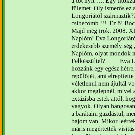
ajtót nyit …. Egy titokz
fülemet. Oly ismerős e
Longoriától származtik??
csibecomb !!!
Ez ő! Boc
Majd még írok.
2008. XI
Naplóm!
Eva Longoriáró
érdekesebb személyiség 
Naplóm, olyat mondok ne
Felkészültél?
Eva L
hozzánk egy egész hétre,
repülőjét, ami elrepített
véletlenül nem ájultál vol
akkor meglepnél, mivel a
extázisba estek attól, ho
vagyok. Olyan hangosan 
a barátaim gazdástul, mer
bajom van. Mikor leértek
máris megértették visítá