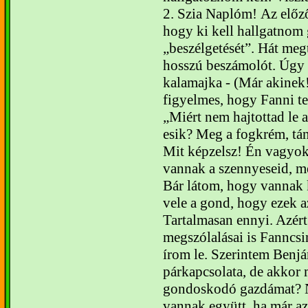
2.
Szia Naplóm!
Az előz
hogy ki kell hallgatnom
beszélgetését”. Hát megt
hosszú beszámolót. Úgy 
kalamajka - (Már akinek!)
figyelmes, hogy Fanni te
Miért nem hajtottad le 
esik? Meg a fogkrém, tán
Mit képzelsz! Én vagyok
vannak a szennyeseid, me
Bár látom, hogy vannak 
vele a gond, hogy ezek 
Tartalmasan ennyi. Azért
megszólalásai is Fanncs
írom le. Szerintem Benj
párkapcsolata, de akkor m
gondoskodó gazdámat? N
vannak együtt, ha már az