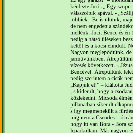
kérdezte Juci.
-„ Egy szuper
válaszoltuk apával.
- „Száll
többiek.
Be is ültünk, maj
de nem engedett a szándéko
mellénk. Juci, Bence és én 
pedig a hátsó üléseken besz
kettőt és a kocsi elindult. 
Nagyon meglepődtünk, de é
járművűnkben. Átrepültünk 
vízesés következett.
-„Jézus
Bencével! Átrepültünk felet
pedig szerintem a cicák nem 
Kapjuk el!” – kiáltotta Jud
, s kiderült, hogy a csodaau
közlekedni. Micsoda élmén
pillanatban sikerült elkapnu
s így megmenekült a fürdés
míg nem a Csendes – óceán
hogy itt van Bora - Bora szi
leparkoltam. Már nagyon este