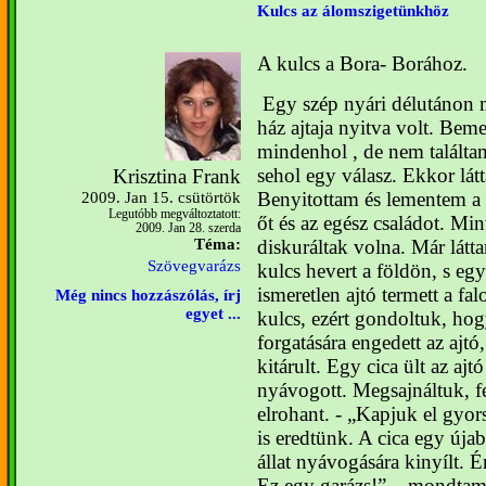
Kulcs az álomszigetünkhöz
A kulcs a Bora- Borához.
Egy szép nyári délutánon 
ház ajtaja nyitva volt. Bem
mindenhol , de nem találtam
sehol egy válasz. Ekkor látt
Krisztina Frank
Benyitottam és lementem a 
2009. Jan 15. csütörtök
Legutóbb megváltoztatott:
őt és az egész családot. Mi
2009. Jan 28. szerda
diskuráltak volna. Már látt
Téma:
Szövegvarázs
kulcs hevert a földön, s egy
ismeretlen ajtó termett a falo
Még nincs hozzászólás, írj
egyet ...
kulcs, ezért gondoltuk, ho
forgatására engedett az ajtó
kitárult. Egy cica ült az a
nyávogott. Megsajnáltuk, fe
elrohant.
- „Kapjuk el gyors
is eredtünk. A cica egy újab
llat nyávogására kinyílt. 
Ez egy garázs!” – mondta