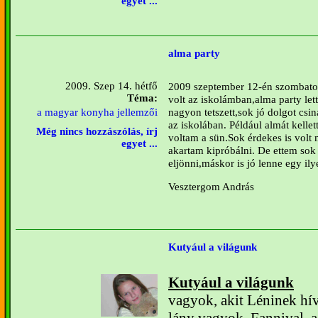
egyet ...
alma party
2009. Szep 14. hétfő
2009 szeptember 12-én szombaton
Téma:
volt az iskolámban,alma party le
nagyon tetszett,sok jó dolgot csi
a magyar konyha jellemzői
az iskolában. Például almát kelle
Még nincs hozzászólás, írj
voltam a sün
.Sok érdekes is volt
egyet ...
akartam kipróbálni. De ettem sok
eljönni,máskor is jó lenne egy il
Vesztergom András
Kutyául a világunk
Kutyául a világunk
vagyok, akit Léninek hí