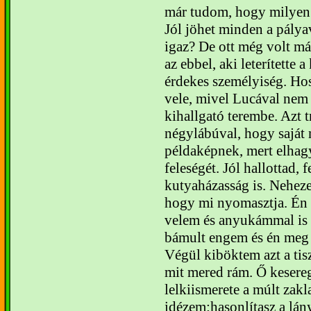
már tudom, hogy milyen
Jól jöhet minden a pály
igaz?
De ott még volt má
az ebbel, aki leterítette 
érdekes személyiség. Ho
vele, mivel Lucával nem
kihallgató terembe. Azt t
négylábúval, hogy saját 
példaképnek, mert elhag
feleségét. Jól hallottad, 
kutyaházasság is. Neheze
hogy mi nyomasztja. Én 
velem és anyukámmal is 
bámult engem és én meg 
Végül kiböktem azt a tis
mit mered rám. Ő keseregv
lelkiismerete a múlt zakl
idézem:hasonlítasz a lán