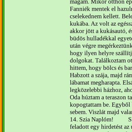
magam.
Mikor otthon ép
Fanniék mentek el hazulr
cselekednem kellett. Bel
kukába. Az volt az egéss
akkor jött a kukásautó, é
büdös hulladékkal egyet
után végre megérkeztünk
hogy ilyen helyre szállítj
dolgokat. Találkoztam ot
hittem, hogy bölcs és ba
Habzott a szája, majd rá
lábamat megharapta.
Els
legközelebbi házhoz, aho
Oda húztam a teraszon tal
kopogtattam be. Egyből b
sebem. Viszlát majd val
14.
Szia Naplóm!
S
feladott egy hirdetést az