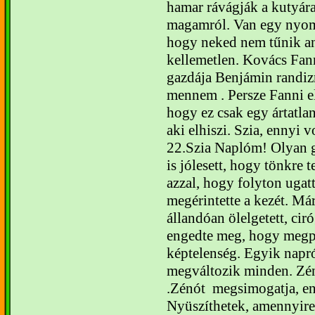
hamar rávágják a kutyár
magamról.
Van egy nyom
hogy neked nem tűnik a
kellemetlen. Kovács Fan
gazdája Benjámin randiz
mennem . Persze Fanni el
hogy ez csak egy ártatlan 
aki elhiszi. Szia, ennyi 
22.
Szia Naplóm!
Olyan 
is jólesett, hogy tönkre t
azzal, hogy folyton uga
megérintette a kezét. M
llandóan ölelgetett, cir
engedte meg, hogy megp
képtelenség. Egyik napró
megváltozik minden. 
.Zénót
megsimogatja, en
Nyüszíthetek, amennyire