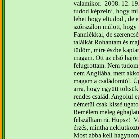
valamikor.
2008. 12. 19
tudod képzelni, hogy mi 
lehet hogy eltudod , de ez
szőrszálon múlott, hogy
Fanniékkal, de szerencs
találkát.
Rohantam és ma
tüdőm, mire észbe kaptam
magam. Ott az első hajór
felugrottam. Nem tudom 
nem Angliába, mert akk
magam a családomtól. Ú
arra, hogy együtt töltsük
rendes család. Angolul eg
németül csak kissé ugatok
Remélem meleg éghajlatr
felszálltam rá. Hupsz!
Va
érzés, mintha nekiütköz
Most abba kell hagynom a