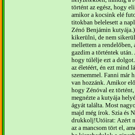
történt az egész, hogy e
amikor a kocsink elé fut
titokban belelesett a n
Zénó Benjámin kutyája.)
kikerülni, de nem sikerült
mellettem a rendelőben, 
gazdim a történtek után.
hogy túlélje ezt a dolgo
az életéért, én ezt mind l
szememmel. Fanni már hí
van hozzánk. Amikor elős
hogy Zénóval ez történt, 
megnézte a kutyája helyét
gyát találta. Most nagyo
majd még írok. Szia é
drukkolj!
Utóirat: Azért 
az a mancsom tört el, am