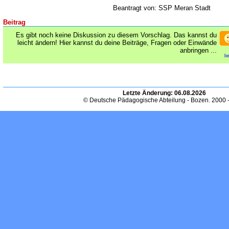
Beantragt von: SSP Meran Stadt
Beitrag
Es gibt noch keine Diskussion zu diesem Vorschlag. Das kannst du
leicht ändern! Hier kannst du deine Beiträge, Fragen oder Einwände
anbringen ...
be
Letzte Änderung:
06.08.2026
© Deutsche Pädagogische Abteilung - Bozen. 2000 