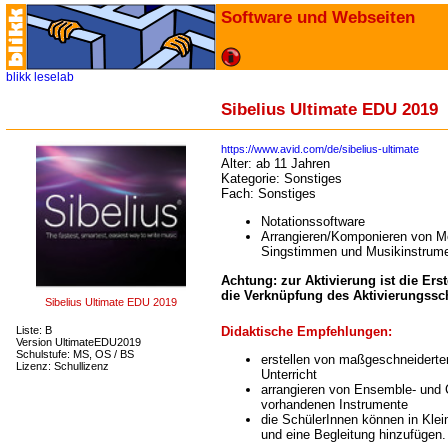
Software und Webseiten
blikk
leselab
Sibelius Ultimate EDU 2019
https://www.avid.com/de/sibelius-ultimate
Alter:
ab 11 Jahren
Kategorie:
Sonstiges
Fach:
Sonstiges
Notationssoftware
Arrangieren/Komponieren von Me
Singstimmen und Musikinstrume
Achtung: zur Aktivierung ist die Er
die Verknüpfung des Aktivierungssc
Sibelius Ultimate EDU 2019
Didaktische Empfehlungen:
Liste: B
Version UltimateEDU2019
Schulstufe: MS, OS / BS
erstellen von maßgeschneiderten
Lizenz: Schullizenz
Unterricht
arrangieren von Ensemble- und C
vorhandenen Instrumente
die SchülerInnen können in Klei
und eine Begleitung hinzufügen