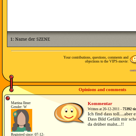
Your contributions, questions, comments and
objections to the VIPS-movie:
contr
Opinions and comments
Martina Ilmer
Kommentar
Gender: W
Written at 20-12-2011 -
75392 ti
Ich find dass toll....aber 
Dass Bild Gefällt mir sc
da drüber malst...!!
Registred since: 07-12-