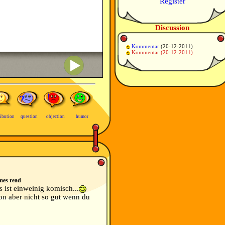
Register
Discussion
Kommentar
(20-12-2011)
Kommentar
(20-12-2011)
ibution
question
objection
humor
mes read
es ist einweinig komisch...
hon aber nicht so gut wenn du