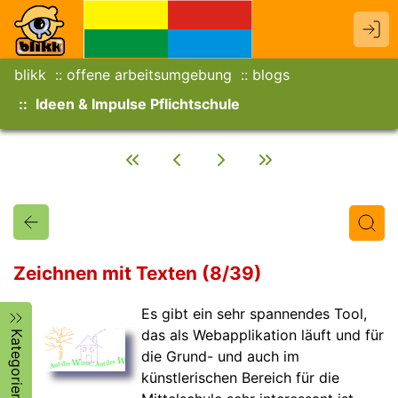
blikk
offene arbeitsumgebung
blogs
Ideen & Impulse Pflichtschule
Zeichnen mit Texten (8/39)
Es gibt ein sehr spannendes Tool,
Titel
Text
Autor/in
das als Webapplikation läuft und für
Kategorien
die Grund- und auch im
künstlerischen Bereich für die