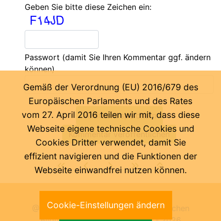
Geben Sie bitte diese Zeichen ein:
Passwort
(damit Sie Ihren Kommentar ggf. ändern
können)
Gemäß der Verordnung (EU) 2016/679 des
Europäischen Parlaments und des Rates
vom 27. April 2016 teilen wir mit, dass diese
Webseite eigene technische Cookies und
Cookies Dritter verwendet, damit Sie
effizient navigieren und die Funktionen der
Webseite einwandfrei nutzen können.
Letzte Änderung:
06.08.2026
Cookie-Einstellungen ändern
@ Pädagogische Abteilung der Deutschen
Bildungsdirektion Bozen 2000 -
2026