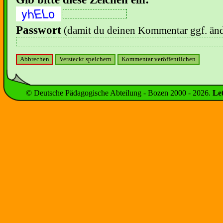
Passwort
(damit du deinen Kommentar ggf. änd
© Deutsche Pädagogische Abteilung - Bozen 2000 -
2026
.
Le