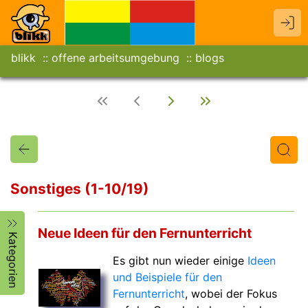
blikk
offene arbeitsumgebung
blogs
Sonstiges (1-10/19)
Titel
Text
Autor/in
Neue Ideen für den Fernunterricht
Kategorien
Es gibt nun wieder einige
Ideen
und Beispiele für den
Fernunterricht
, wobei der Fokus