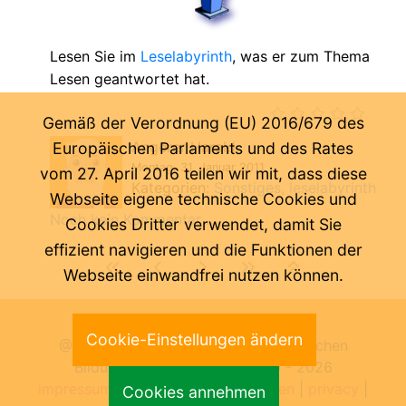
Lesen Sie im
Leselabyrinth
, was er zum Thema
Lesen geantwortet hat.
Gemäß der Verordnung (EU) 2016/679 des
Angerer Harald
Europäischen Parlaments und des Rates
Montag, 31. Januar 2011
vom 27. April 2016 teilen wir mit, dass diese
Kategorien:
Sonstiges
leselabyrinth
Webseite eigene technische Cookies und
Noch kein Kommentar ...
Cookies Dritter verwendet, damit Sie
effizient navigieren und die Funktionen der
Webseite einwandfrei nutzen können.
Letzte Änderung:
07.08.2026
Cookie-Einstellungen ändern
@ Pädagogische Abteilung der Deutschen
Bildungsdirektion Bozen 2000 -
2026
impressum
|
benutzungsbedingungen
|
privacy
|
Cookies annehmen