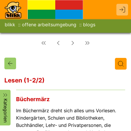
blikk
offene arbeitsumgebung
blogs
Lesen (1-2/2)
Titel
Text
Autor/in
Büchermärz
Kategorien
Im Büchermärz dreht sich alles ums Vorlesen.
Kindergärten, Schulen und Bibliotheken,
Buchhändler, Lehr- und Privatpersonen, die