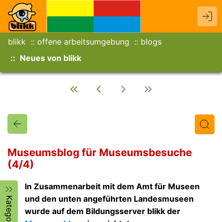
blikk
offene arbeitsumgebung
blogs
Neues von blikk
Museumsblog für Museumsbesuche
(4/4)
Titel
Text
Autor/in
In Zusammenarbeit mit dem Amt für Museen
und den unten angeführten Landesmuseen
Kategorien
wurde auf dem Bildungsserver blikk der