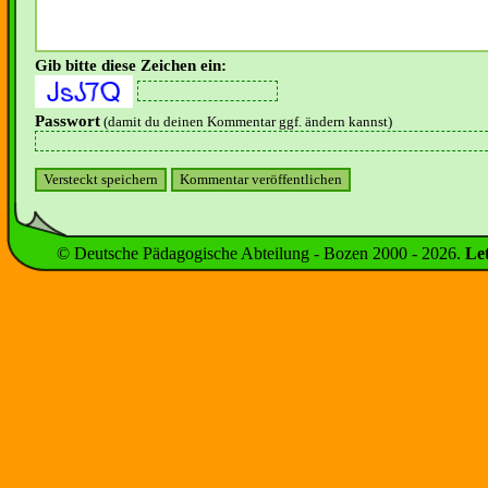
Gib bitte diese Zeichen ein:
Passwort
(damit du deinen Kommentar ggf. ändern kannst)
© Deutsche Pädagogische Abteilung - Bozen 2000 -
2026
.
Le