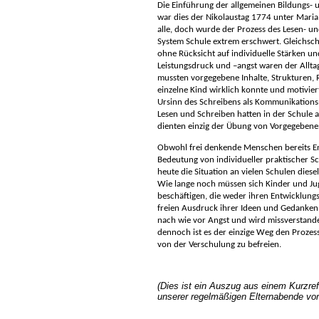
Die Einführung der allgemeinen Bildungs- u
war dies der Nikolaustag 1774 unter Maria
alle, doch wurde der Prozess des Lesen- u
System Schule extrem erschwert. Gleichschr
ohne Rücksicht auf individuelle Stärken 
Leistungsdruck und –angst waren der Allta
mussten vorgegebene Inhalte, Strukturen,
einzelne Kind wirklich konnte und motivier
Ursinn des Schreibens als Kommunikation
Lesen und Schreiben hatten in der Schule 
dienten einzig der Übung von Vorgegeben
Obwohl frei denkende Menschen bereits En
Bedeutung von individueller praktischer Sc
heute die Situation an vielen Schulen diese
Wie lange noch müssen sich Kinder und Ju
beschäftigen, die weder ihren Entwicklung
freien Ausdruck ihrer Ideen und Gedanken 
nach wie vor Angst und wird missverstand
dennoch ist es der einzige Weg den Prozes
von der Verschulung zu befreien.
(Dies ist ein Auszug aus einem Kurzref
unserer regelmäßigen Elternabende vor