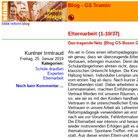
Blog - GS Tramin
blikk
reform
blog
Elternarbeit (1-10/37)
Das tragende Netz (Blog GS Bozen G
Kuntner Irmtraud
Als wir in Gries einen reformpädagogi
wir genau, dass wir überzeugende Arbe
Freitag, 25. Januar 2019
Vertrauen, erbringen mussten. Denn die
Kategorien:
SchulanfängerInnen ahnten nicht, dass 
Schule draußen
klassischen Unterricht folgten. Die Ki
Experten
Haltung hinein. Individuller Lernplan u
Elternarbeit
vom ersten Tag an dazu. Nach kurzer Ze
Elternabenden statt. Dabei arbeiteten w
Noch kein Kommentar ...
Lernmaterialien, machten Einführungen
Vertraut-Werden mit unseren Räumen, r
so, wie wir es mit den Kindern handhab
Vertrauen in die unterschiedlichen Ent
Vertrauen in unsere Arbeit als Lehrerinn
Reformpädagogik verwendeten wir erst s
nach wie vor Vorurteile, Fehlinformati
Die Elternarbeit war intensiv und hera
wieder motivierenden Erfolgen galt es 
thematisieren. Spontane Treffen -mit u
statt. Aus dieser ersten Eltern-und Ki