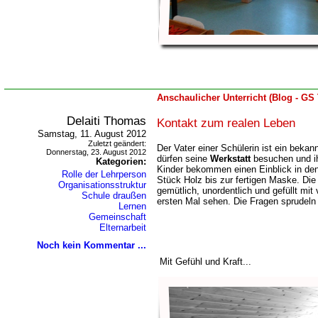
Anschaulicher Unterricht (Blog - GS
Delaiti Thomas
Kontakt zum realen Leben
Samstag, 11. August 2012
Zuletzt geändert:
Der Vater einer Schülerin ist ein bekan
Donnerstag, 23. August 2012
dürfen seine
Werkstatt
besuchen und ih
Kategorien:
Kinder bekommen einen Einblick in de
Rolle der Lehrperson
Stück Holz bis zur fertigen Maske. Die W
Organisationsstruktur
gemütlich, unordentlich und gefüllt mit
Schule draußen
ersten Mal sehen. Die Fragen sprudeln
Lernen
Gemeinschaft
Elternarbeit
Noch kein Kommentar ...
Mit Gefühl und Kraft...