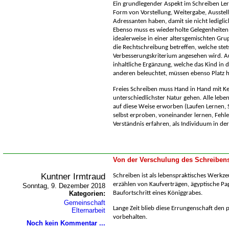
Ein grundlegender Aspekt im Schreiben Ler
Form von Vorstellung, Weitergabe, Ausstel
Adressanten haben, damit sie nicht ledigli
Ebenso muss es wiederholte Gelegenheiten 
idealerweise in einer altersgemischten Grup
die Rechtschreibung betreffen, welche stets
Verbesserungskriterium angesehen wird. Au
inhaltliche Ergänzung, welche das Kind in
anderen beleuchtet, müssen ebenso Platz 
Freies Schreiben muss Hand in Hand mit K
unterschiedlichster Natur gehen. Alle le
auf diese Weise erworben (Laufen Lernen, 
selbst erproben, voneinander lernen, Fehl
Verständnis erfahren, als Individuum in de
Von der Verschulung des Schreiben
Kuntner Irmtraud
Schreiben ist als lebenspraktisches Werkze
erzählen von Kaufverträgen, ägyptische Pa
Sonntag, 9. Dezember 2018
Kategorien:
Baufortschritt eines Königgrabes.
Gemeinschaft
Lange Zeit blieb diese Errungenschaft den p
Elternarbeit
vorbehalten.
Noch kein Kommentar ...