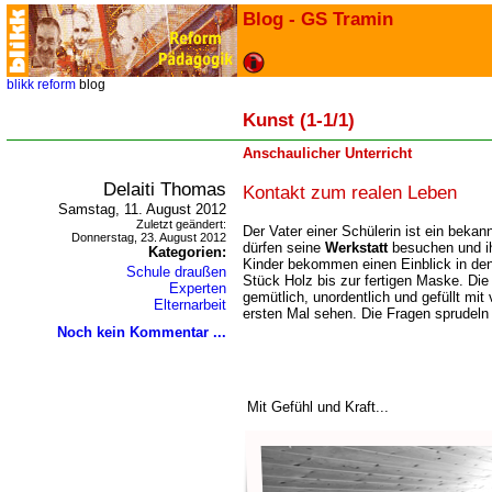
Blog - GS Tramin
blikk
reform
blog
Kunst (1-1/1)
Anschaulicher Unterricht
Delaiti Thomas
Kontakt zum realen Leben
Samstag, 11. August 2012
Zuletzt geändert:
Der Vater einer Schülerin ist ein bekan
Donnerstag, 23. August 2012
dürfen seine
Werkstatt
besuchen und ih
Kategorien:
Kinder bekommen einen Einblick in de
Schule draußen
Stück Holz bis zur fertigen Maske. Die W
Experten
gemütlich, unordentlich und gefüllt mit
Elternarbeit
ersten Mal sehen. Die Fragen sprudeln
Noch kein Kommentar ...
Mit Gefühl und Kraft...