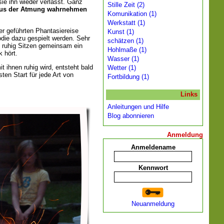
 sie ihn wieder verlässt. Ganz
Stille Zeit (2)
us der Atmung wahrnehmen
Komunikation (1)
Werkstatt (1)
er geführten Phantasiereise
Kunst (1)
die dazu gespielt werden. Sehr
schätzen (1)
m ruhig Sitzen gemeinsam ein
Hohlmaße (1)
k hört.
Wasser (1)
 ihnen ruhig wird, entsteht bald
Wetter (1)
en Start für jede Art von
Fortbildung (1)
Links
Anleitungen und Hilfe
Blog abonnieren
Anmeldung
Anmeldename
Kennwort
Neuanmeldung