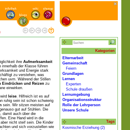
)
Kategorien
Elternarbeit
öglichkeit ihre
Aufmerksamkeit
Gemeinschaft
 innerhalb der Klasse führen
Feiern
erksamkeit und Energie stark
Grundlagen
chäftigt zu verstehen, was
Lernen
chen uvm. Während der Stillen
n Eindrücken und Reizen
zu
Experten
ne einwirken.
Schule draußen
Lernumgebung
 wird
leise
. Hilfreich ist es auf
Organisationsstruktur
 ruhig sein ist schon schwierig
m
sein. Wir sitzen meisten auf
Rolle der Lehrperson
genauso gut auf Stühlen. Die
Unsere Schule
, damit auch über die
fen. Eine Hand wird in die
Tags
aber nicht steif sein. Die Kinder
chten und sich vorzustellen wie
Kosmische Erziehung (2)