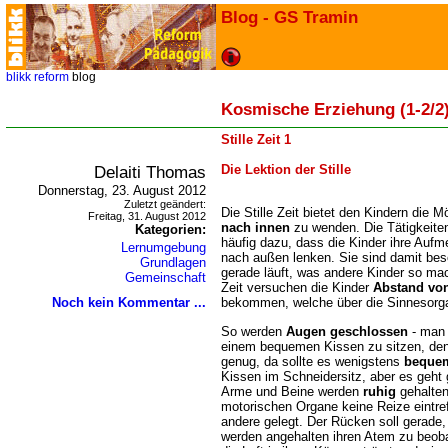
Blog - GS Tramin
blikk
reform
blog
Kosmische Erziehung (1-2/2
Stille Zeit 1
Delaiti Thomas
Die Lektion der Stille
Donnerstag, 23. August 2012
Zuletzt geändert:
Die Stille Zeit bietet den Kindern die M
Freitag, 31. August 2012
nach innen
zu wenden. Die Tätigkeiten
Kategorien:
häufig dazu, dass die Kinder ihre Aufm
Lernumgebung
nach außen lenken. Sie sind damit bes
Grundlagen
gerade läuft, was andere Kinder so ma
Gemeinschaft
Zeit versuchen die Kinder
Abstand vo
Noch kein Kommentar ...
bekommen, welche über die Sinnesorga
So werden
Augen geschlossen
- man
einem bequemen Kissen zu sitzen, denn
genug, da sollte es wenigstens
beque
Kissen im Schneidersitz, aber es geht 
Arme und Beine werden
ruhig
gehalten
motorischen Organe keine Reize eintref
andere gelegt. Der Rücken soll gerade, 
werden angehalten ihren Atem zu beoba