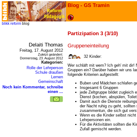
Blog - GS Tramin
blikk
reform
blog
Partizipation 3 (3/10)
Delaiti Thomas
Gruppeneinteilung
Freitag, 17. August 2012
Zuletzt geändert:
32
Kinder:
Donnerstag, 23. August 2012
Kategorien:
Wer schläft mit wem? Ich geh' mit dir! N
Rolle der Lehrperson
Gruppen ein? Darüber haben wir uns l
Schule draußen
folgende Kriterien aufgestellt:
Lernen
Gemeinschaft
Buben und Mädchen schlafen ge
Noch kein Kommentar, schreibe
Insgesamt 6 Gruppen
einen ...
jede Zeltgruppe bildet zugleich 
Dienst (kochen, abspülen, Toilett
Damit auch die Dienste reibungs
der Nacht ruhig zu geht, sollten
zusammentun, die sich gut ver
Wenn es die Kinder selbst nicht 
Lehrpersonen ein.
Für die Aktivitäten sollten die 
Zufall gemischt werden.