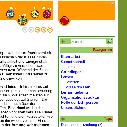
Kategorien
öglichkeit ihre
Aufmerksamkeit
Elternarbeit
 innerhalb der Klasse führen
erksamkeit und Energie stark
Gemeinschaft
chäftigt zu verstehen, was
Feiern
chen uvm. Während der Stillen
Grundlagen
n Eindrücken und Reizen
zu
Lernen
ne einwirken.
Experten
 wird
leise
. Hilfreich ist es auf
Schule draußen
 ruhig sein ist schon schwierig
Lernumgebung
m
sein. Wir sitzen meisten auf
Organisationsstruktur
genauso gut auf Stühlen. Die
Rolle der Lehrperson
, damit auch über die
Unsere Schule
fen. Eine Hand wird in die
aber nicht steif sein. Die Kinder
chten und sich vorzustellen wie
Tags
 sie ihn wieder verlässt. Ganz
Kosmische Erziehung (2)
us der Atmung wahrnehmen