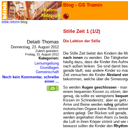
Blog - GS Tramin
blikk
reform
blog
Stille Zeit 1 (1/2)
Delaiti Thomas
Die Lektion der Stille
Donnerstag, 23. August 2012
Zuletzt geändert:
Die Stille Zeit bietet den Kindern die M
Freitag, 31. August 2012
nach innen
zu wenden. Die Tätigkeiten
Kategorien:
häufig dazu, dass die Kinder ihre Aufm
Lernumgebung
nach außen lenken. Sie sind damit bes
Grundlagen
gerade läuft, was andere Kinder so ma
Gemeinschaft
Zeit versuchen die Kinder
Abstand vo
Noch kein Kommentar, schreibe
bekommen, welche über die Sinnesorga
einen ...
So werden
Augen geschlossen
- man
einem bequemen Kissen zu sitzen, denn
genug, da sollte es wenigstens
beque
Kissen im Schneidersitz, aber es geht 
Arme und Beine werden
ruhig
gehalten
motorischen Organe keine Reize eintref
andere gelegt. Der Rücken soll gerade, 
werden angehalten ihren Atem zu beoba
die Luft in ihren Körper strömt und wie
bewusst sollen die Kinder den
Rhythm