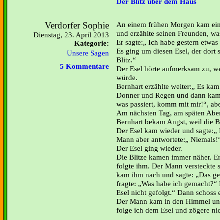
Der Blitz über dem Haus
Verdorfer Sophie
An einem frühen Morgen kam ei
und erzählte seinen Freunden, was
Dienstag, 23. April 2013
Er sagte:„ Ich habe gestern etwa
Kategorie:
Es ging um diesen Esel, der dort
Unsere Sagen
Blitz.“
5 Kommentare
Der Esel hörte aufmerksam zu, we
würde.
Bernhart erzählte weiter:„ Es kam 
Donner und Regen und dann kam d
was passiert, komm mit mir!“, abe
Am nächsten Tag, am späten Aben
Bernhart bekam Angst, weil die 
Der Esel kam wieder und sagte:„ 
Mann aber antwortete:„ Niemals!
Der Esel ging wieder.
Die Blitze kamen immer näher. Er 
folgte ihm. Der Mann versteckte 
kam ihm nach und sagte: „Das ges
fragte: „Was habe ich gemacht?“ 
Esel nicht gefolgt.“ Dann schoss 
Der Mann kam in den Himmel und
folge ich dem Esel und zögere ni