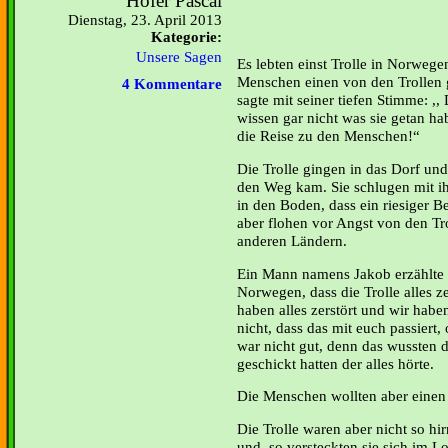
Hofer Pascal
Dienstag, 23. April 2013
Kategorie:
Unsere Sagen
Es lebten einst Trolle in Norwege
Menschen einen von den Trollen g
4 Kommentare
sagte mit seiner tiefen Stimme: 
wissen gar nicht was sie getan h
die Reise zu den Menschen!“
Die Trolle gingen in das Dorf und 
den Weg kam. Sie schlugen mit i
in den Boden, dass ein riesiger 
aber flohen vor Angst von den Tr
anderen Ländern.
Ein Mann namens Jakob erzählte
Norwegen, dass die Trolle alles ze
haben alles zerstört und wir haben
nicht, dass das mit euch passiert,
war nicht gut, denn das wussten di
geschickt hatten der alles hörte.
Die Menschen wollten aber einen A
Die Trolle waren aber nicht so h
und, so versteckten sie sich im 