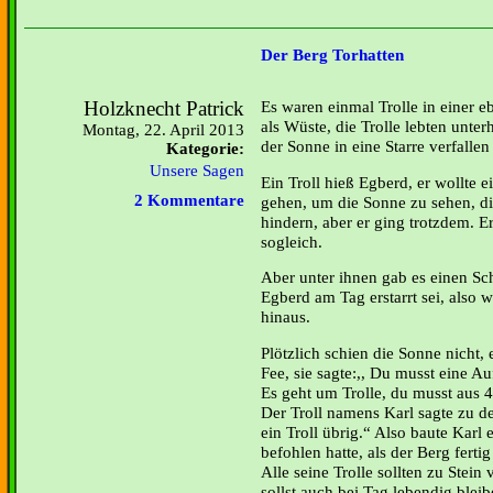
Der Berg Torhatten
Holzknecht Patrick
Es waren einmal Trolle in einer 
als Wüste, die Trolle lebten unter
Montag, 22. April 2013
der Sonne in eine Starre verfalle
Kategorie:
Unsere Sagen
Ein Troll hieß Egberd, er wollte
2 Kommentare
gehen, um die Sonne zu sehen, di
hindern, aber er ging trotzdem. E
sogleich.
Aber unter ihnen gab es einen Sch
Egberd am Tag erstarrt sei, also 
hinaus.
Plötzlich schien die Sonne nicht,
Fee, sie sagte:,, Du musst eine Au
Es geht um Trolle, du musst aus 
Der Troll namens Karl sagte zu der
ein Troll übrig.“ Also baute Karl 
befohlen hatte, als der Berg fertig
Alle seine Trolle sollten zu Stei
sollst auch bei Tag lebendig bleib