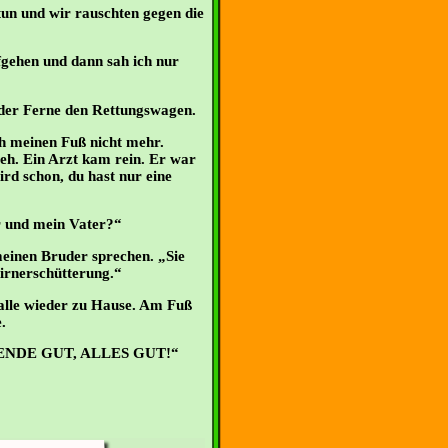
un und wir rauschten gegen die
fgehen und dann sah ich nur
 der Ferne den Rettungswagen.
ch meinen Fuß nicht mehr.
weh. Ein Arzt kam rein. Er war
ird schon, du hast nur eine
r und mein Vater?“
inen Bruder sprechen. „Sie
hirnerschütterung.“
alle wieder zu Hause. Am Fuß
.
e:„ENDE GUT, ALLES GUT!“