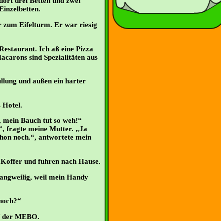
ort drei Betten und zwei
Einzelbetten.
 zum Eifelturm. Er war riesig
estaurant. Ich aß eine Pizza
acarons sind Spezialitäten aus
üllung und außen ein harter
 Hotel.
mein Bauch tut so weh!“
, fragte meine Mutter. „Ja
schon noch.“, antwortete mein
Koffer und fuhren nach Hause.
langweilig, weil mein Handy
 noch?“
f der MEBO.