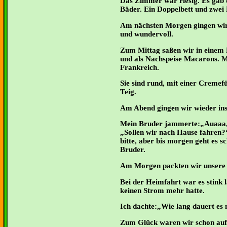
Das Zimmer war riesig. Es gab d
Bäder. Ein Doppelbett und zwei 
Am nächsten Morgen gingen wir
und wundervoll.
Zum Mittag saßen wir in einem R
und als Nachspeise Macarons. M
Frankreich.
Sie sind rund, mit einer Cremef
Teig.
Am Abend gingen wir wieder ins
Mein Bruder jammerte:„Auaaa, 
Sollen wir nach Hause fahren?“
bitte, aber bis morgen geht es 
Bruder.
Am Morgen packten wir unsere 
Bei der Heimfahrt war es stink 
keinen Strom mehr hatte.
Ich dachte:„Wie lang dauert es
Zum Glück waren wir schon au