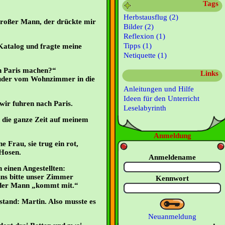
Tags
Herbstausflug (2)
großer Mann, der drückte mir
Bilder (2)
Reflexion (1)
Tipps (1)
 Katalog und fragte meine
Netiquette (1)
h Paris machen?“
Links
uder vom Wohnzimmer in die
Anleitungen und Hilfe
Ideen für den Unterricht
ir fuhren nach Paris.
Leselabyrinth
 die ganze Zeit auf meinem
Anmeldung
 Frau, sie trug ein rot,
 Hosen.
Anmeldename
 einen Angestellten:
uns bitte unser Zimmer
Kennwort
e der Mann „kommt mit.“
stand: Martin. Also musste es
Neuanmeldung