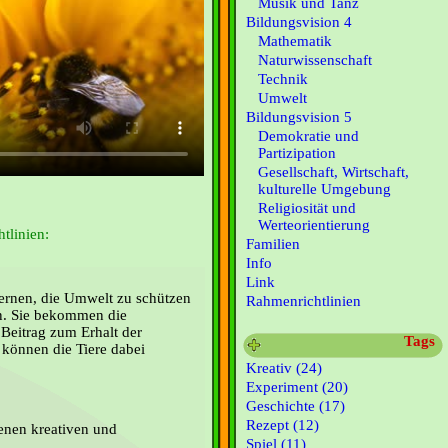
Musik und Tanz
Bildungsvision 4
Mathematik
Naturwissenschaft
Technik
Umwelt
Bildungsvision 5
Demokratie und
Partizipation
Gesellschaft, Wirtschaft,
kulturelle Umgebung
Religiosität und
Werteorientierung
tlinien:
Familien
Info
Link
rnen, die Umwelt zu schützen
Rahmenrichtlinien
n. Sie bekommen die
 Beitrag zum Erhalt der
Tags
d können die Tiere dabei
Kreativ (24)
Experiment (20)
Geschichte (17)
Rezept (12)
enen kreativen und
Spiel (11)