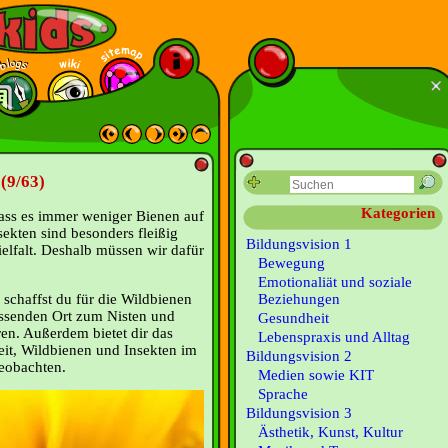
(9/63)
Kategorien
dass es immer weniger Bienen auf
ekten sind besonders fleißig
Bildungsvision 1
ielfalt. Deshalb müssen wir dafür
Bewegung
Emotionaliät und soziale
 schaffst du für die Wildbienen
Beziehungen
assenden Ort zum Nisten und
Gesundheit
ren. Außerdem bietet dir das
Lebenspraxis und Alltag
eit, Wildbienen und Insekten im
Bildungsvision 2
eobachten.
Medien sowie KIT
Sprache
Bildungsvision 3
Ästhetik, Kunst, Kultur