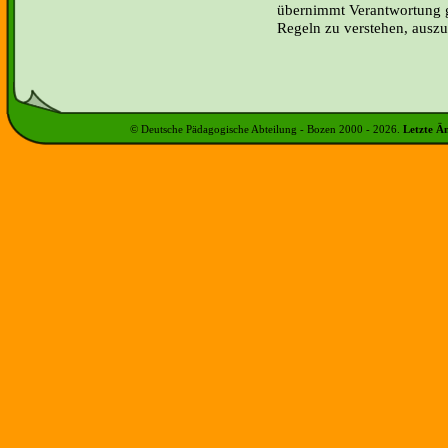
übernimmt Verantwortung g
Regeln zu verstehen, ausz
© Deutsche Pädagogische Abteilung - Bozen 2000 -
2026
.
Letzte Ä