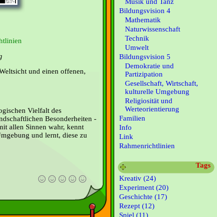
Musik und Tanz
Bildungsvision 4
Mathematik
Naturwissenschaft
Technik
tlinien
Umwelt
g
Bildungsvision 5
Demokratie und
Weltsicht und einen offenen,
Partizipation
Gesellschaft, Wirtschaft,
kulturelle Umgebung
Religiosität und
Werteorientierung
gischen Vielfalt des
Familien
ndschaftlichen Besonderheiten -
it allen Sinnen wahr, kennt
Info
Umgebung und lernt, diese zu
Link
Rahmenrichtlinien
Tags
Kreativ (24)
Experiment (20)
Geschichte (17)
Rezept (12)
Spiel (11)