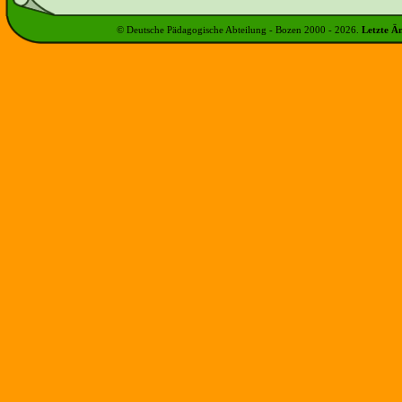
© Deutsche Pädagogische Abteilung - Bozen 2000 -
2026
.
Letzte Ä