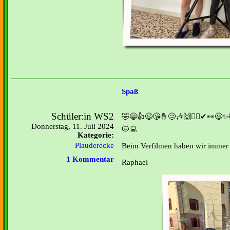
Spaß
Schüler:in WS2
🤣😁👍😉😘🤞😢🎶🙌🤦‍♀️✔👀😃✨🐱
Donnerstag, 11. Juli 2024
🐱‍💻
Kategorie:
Beim Verfilmen haben wir immer
Plauderecke
1 Kommentar
Raphael