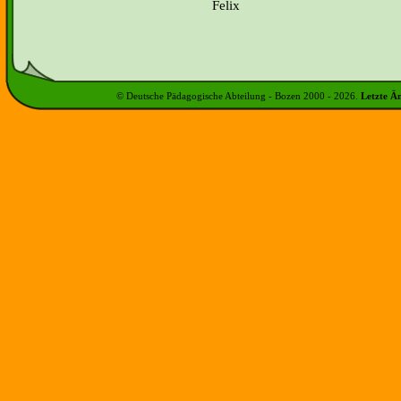
Felix
© Deutsche Pädagogische Abteilung - Bozen 2000 -
2026
.
Letzte Ä