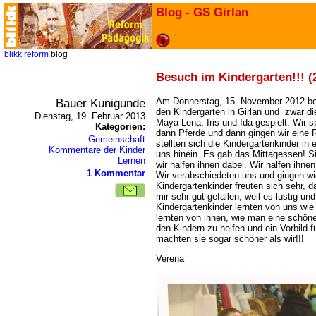
Blog - GS Girlan
blikk
reform
blog
Besuch im Kindergarten!!! (
Bauer Kunigunde
Am Donnerstag, 15. November 2012 be
den Kindergarten in Girlan und zwar di
Dienstag, 19. Februar 2013
Maya Lena, Iris und Ida gespielt. Wir s
Kategorien:
dann Pferde und dann gingen wir eine 
Gemeinschaft
stellten sich die Kindergartenkinder in 
Kommentare der Kinder
uns hinein. Es gab das Mittagessen! 
Lernen
wir halfen ihnen dabei. Wir halfen ihn
1 Kommentar
Wir verabschiedeten uns und gingen wie
Kindergartenkinder freuten sich sehr, 
mir sehr gut gefallen, weil es lustig un
Kindergartenkinder lernten von uns wi
lernten von ihnen, wie man eine schön
den Kindern zu helfen und ein Vorbild f
machten sie sogar schöner als wir!!!
Verena