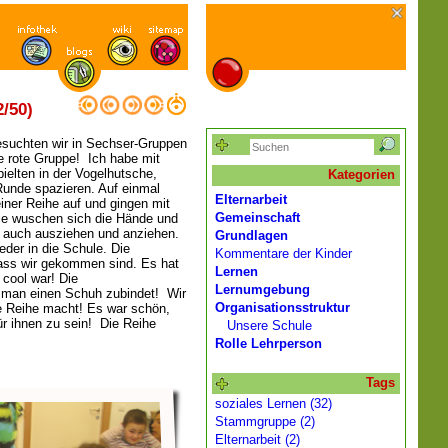
2/50)
suchten wir in Sechser-Gruppen
e rote Gruppe! Ich habe mit
pielten in der Vogelhutsche,
Kategorien
Runde spazieren. Auf einmal
Elternarbeit
einer Reihe auf und gingen mit
Gemeinschaft
Sie wuschen sich die Hände und
en auch ausziehen und anziehen.
Grundlagen
der in die Schule. Die
Kommentare der Kinder
dass wir gekommen sind. Es hat
Lernen
d cool war! Die
Lernumgebung
e man einen Schuh zubindet! Wir
Organisationsstruktur
e Reihe macht! Es war schön,
ür ihnen zu sein! Die Reihe
Unsere Schule
Rolle Lehrperson
Tags
soziales Lernen (32)
Stammgruppe (2)
Elternarbeit (2)