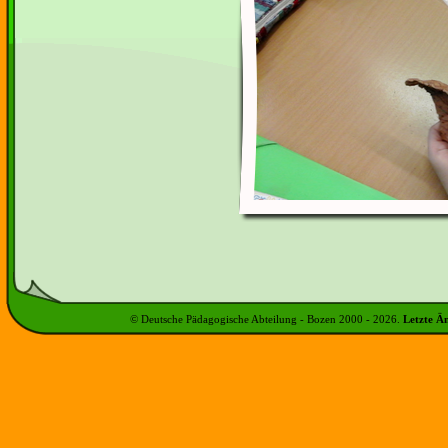
© Deutsche Pädagogische Abteilung - Bozen 2000 -
2026
.
Letzte Ä