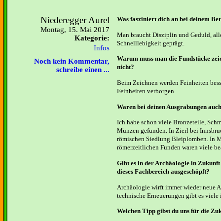
Niederegger Aurel
Was fasziniert dich an bei deinem Be
Montag, 15. Mai 2017
Man braucht Disziplin und Geduld, all
Kategorie:
Schnelllebigkeit geprägt.
Infos
Warum muss man die Fundstücke zeic
Noch kein Kommentar,
nicht?
schreibe einen ...
Beim Zeichnen werden Feinheiten bess
Feinheiten verborgen.
Waren bei deinen Ausgrabungen auch
Ich habe schon viele Bronzeteile, Sch
Münzen gefunden. In Zierl bei Innsbru
römischen Siedlung Bleiplomben. In M
römerzeitlichen Funden waren viele be
Gibt es in der Archäologie in Zukunft
dieses Fachbereich ausgeschöpft?
Archäologie wirft immer wieder neue As
technische Erneuerungen gibt es viele i
Welchen Tipp gibst du uns für die Zu