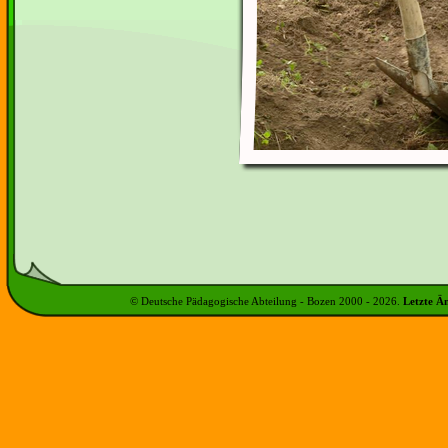
© Deutsche Pädagogische Abteilung - Bozen 2000 -
2026
.
Letzte Ä