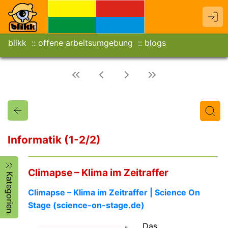
blikk
offene arbeitsumgebung
blogs
Informatik (1-2/2)
Titel
Text
Autor/in
Climapse – Klima im Zeitraffer
Kategorien
Climapse – Klima im Zeitraffer | Science On
Stage (science-on-stage.de)
Das