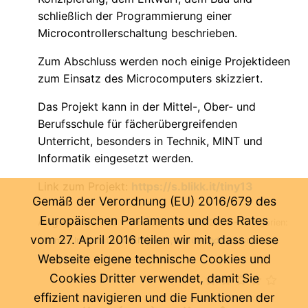
schließlich der Programmierung einer
Microcontrollerschaltung beschrieben.
Zum Abschluss werden noch einige Projektideen
zum Einsatz des Microcomputers skizziert.
Das Projekt kann in der Mittel-, Ober- und
Berufsschule für fächerübergreifenden
Unterricht, besonders in Technik, MINT und
Informatik eingesetzt werden.
Link zum Projekt:
https://s.blikk.it/tiny13
Gemäß der Verordnung (EU) 2016/679 des
Europäischen Parlaments und des Rates
Angerer Harald
-
Dienstag, 15. März 2022
- Kategorien:
vom 27. April 2016 teilen wir mit, dass diese
Chemie
Informatik
Mathematik
Naturkunde
-
Noch kein
Webseite eigene technische Cookies und
Kommentar ...
Cookies Dritter verwendet, damit Sie
effizient navigieren und die Funktionen der