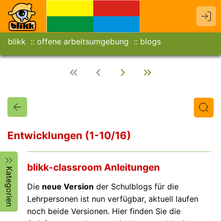
blikk
offene arbeitsumgebung
blogs
Entwicklungen (1-10/16)
Titel
Text
Autor/in
blikk-classroom Anleitungen
Kategorien
Die
neue Version
der Schulblogs für die
Lehrpersonen ist nun verfügbar, aktuell laufen
noch beide Versionen. Hier finden Sie die