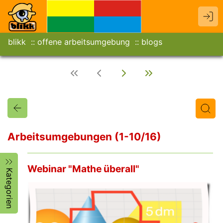
blikk
offene arbeitsumgebung
blogs
Arbeitsumgebungen (1-10/16)
Titel
Text
Autor/in
Webinar "Mathe überall"
Kategorien