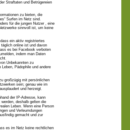
er Straftaten und Betrügereien
formationen zu bieten, die
tes“ Surfen im Netz sind.
nders für die jungen Nutzer
, eine
etzwerke sinnvoll ist
, um keine
ass ein aktiv registriertes
 täglich online ist und davon
 dass es bei Facebook verboten
anzumelden, indem man Daten
cht.
 von Unbekannten zu
en Leben, Pädophile und andere
zu großzügig mit persönlichen
etzwerken sein; genau wie im
ausplaudert und herzeigt.
nhand der IP-Adresse, kann
t werden, deshalb gelten die
 realen Leben. Wenn eine Person
ungen und Verleumdungen
 ausfindig gemacht und zur
ss es im Netz keine rechtlichen