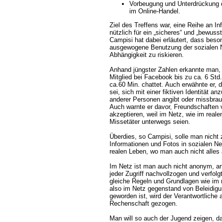
Vorbeugung und Unterdrückung d
im Online-Handel.
Ziel des Treffens war, eine Reihe an In
nützlich für ein „sicheres“ und „bewuss
Campisi hat dabei erläutert, dass beso
ausgewogene Benutzung der sozialen N
Abhängigkeit zu riskieren.
Anhand jüngster Zahlen erkannte man, d
Mitglied bei Facebook bis zu ca. 6 Std.
ca.60 Min. chattet. Auch erwähnte er,
sei, sich mit einer fiktiven Identität 
anderer Personen angibt oder missbrau
Auch warnte er davor, Freundschaften
akzeptieren, weil im Netz, wie im real
Missetäter unterwegs seien.
Überdies, so Campisi, solle man nicht 
Informationen und Fotos in sozialen N
realen Leben, wo man auch nicht alles 
Im Netz ist man auch nicht anonym, a
jeder Zugriff nachvollzogen und verfolg
gleiche Regeln und Grundlagen wie im
also im Netz gegenstand von Beleidig
geworden ist, wird der Verantwortliche
Rechenschaft gezogen.
Man will so auch der Jugend zeigen, da