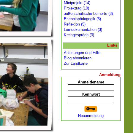
Miniprojekt (14)
Projekttag (10)
außerschulische Lernorte (8)
Erlebnispädagogik (5)
Reflexion (5)
Lerndokumentation (3)
Kreisgespräch (3)
Links
Anleitungen und Hilfe
Blog abonnieren
Zur Landkarte
Anmeldung
Anmeldename
Kennwort
Neuanmeldung