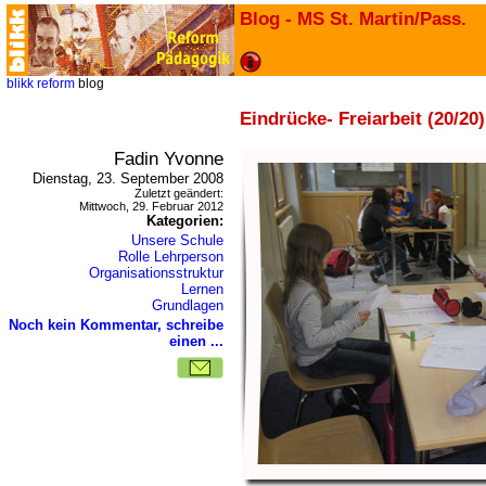
Blog - MS St. Martin/Pass.
blikk
reform
blog
Eindrücke- Freiarbeit (20/20)
Fadin Yvonne
Dienstag, 23. September 2008
Zuletzt geändert:
Mittwoch, 29. Februar 2012
Kategorien:
Unsere Schule
Rolle Lehrperson
Organisationsstruktur
Lernen
Grundlagen
Noch kein Kommentar, schreibe
einen ...