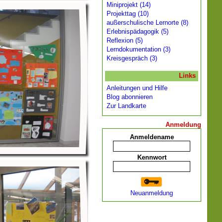
Miniprojekt (14)
Projekttag (10)
außerschulische Lernorte (8)
Erlebnispädagogik (5)
Reflexion (5)
Lerndokumentation (3)
Kreisgespräch (3)
Links
Anleitungen und Hilfe
Blog abonnieren
Zur Landkarte
Anmeldung
Anmeldename
Kennwort
Neuanmeldung