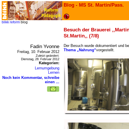
Blog - MS St. Martin/Pass.
blikk
reform
blog
Besuch der Brauerei ,,Martin
St.Martin,, (7/8)
Fadin Yvonne
Der Besuch wurde dokumentiert und b
Thema „Nahrung“
vorgestellt.
Freitag, 10. Februar 2012
Zuletzt geändert:
Dienstag, 28. Februar 2012
Kategorien:
Lernumgebung
Lernen
Noch kein Kommentar, schreibe
einen ...