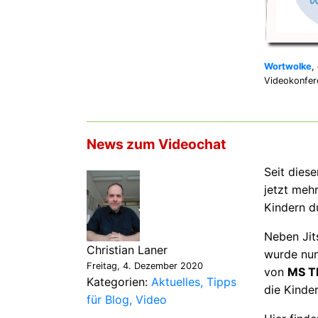
Wortwolke
,
Videokonfer
News zum Videochat
Seit dies
jetzt meh
Kindern d
Neben Jits
Christian Laner
wurde nun
Freitag, 4. Dezember 2020
von
MS 
Kategorien:
Aktuelles
Tipps
die Kinde
für Blog
Video