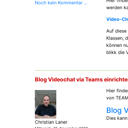
Hier find
Noch kein Kommentar ...
werden ka
Video-Cha
Auf diese 
Klassen, 
können nu
blikk die
Blog Videochat via Teams einricht
Hier finde
von TEAMS
Blog V
Dies kann 
Christian Laner