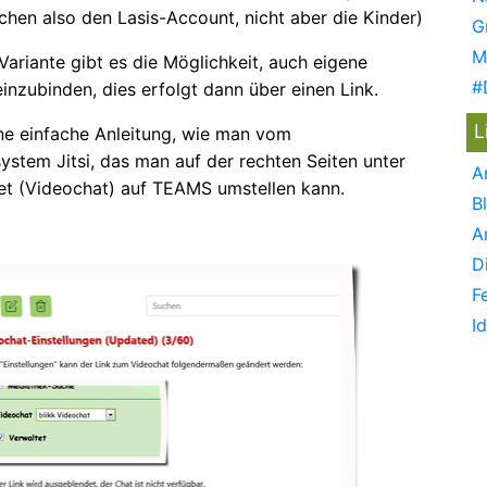
chen also den Lasis-Account, nicht aber die Kinder)
G
M
 Variante gibt es die Möglichkeit, auch eigene
#
inzubinden, dies erfolgt dann über einen Link.
L
ine einfache Anleitung, wie man vom
ystem Jitsi, das man auf der rechten Seiten unter
A
det (Videochat) auf TEAMS umstellen kann.
B
A
D
F
I