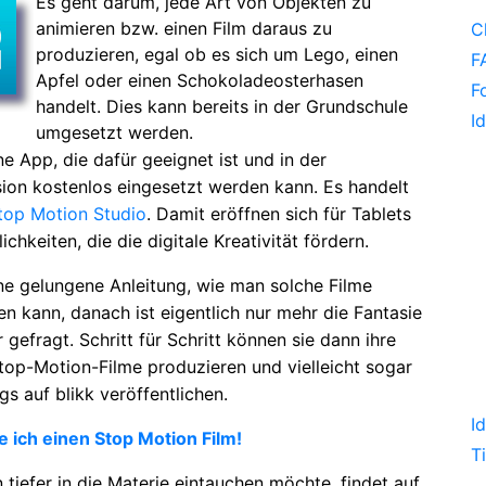
Es geht darum, jede Art von Objekten zu
animieren bzw. einen Film daraus zu
C
produzieren, egal ob es sich um Lego, einen
F
Apfel oder einen Schokoladeosterhasen
F
handelt. Dies kann bereits in der Grundschule
I
umgesetzt werden.
ne App, die dafür geeignet ist und in der
ion kostenlos eingesetzt werden kann. Es handelt
top Motion Studio
. Damit eröffnen sich für Tablets
chkeiten, die die digitale Kreativität fördern.
ine gelungene Anleitung, wie man solche Filme
en kann, danach ist eigentlich nur mehr die Fantasie
 gefragt. Schritt für Schritt können sie dann ihre
top-Motion-Filme produzieren und vielleicht sogar
gs auf blikk veröffentlichen.
I
le ich einen Stop Motion Film!
T
tiefer in die Materie eintauchen möchte, findet auf