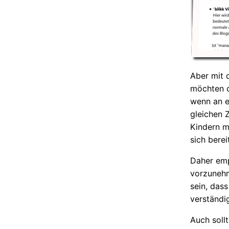
Aber mit d
möchten d
wenn an e
gleichen 
Kindern m
sich berei
Daher emp
vorzunehme
sein, das
verständi
Auch sollt