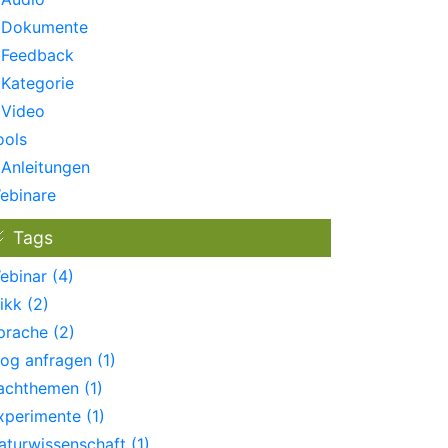
Dokumente
Feedback
Kategorie
Video
ools
Anleitungen
ebinare
Tags
ebinar (4)
ikk (2)
prache (2)
log anfragen (1)
achthemen (1)
xperimente (1)
aturwissenschaft (1)