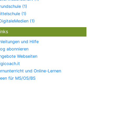
rundschule (1)
ittelschule (1)
DigitaleMedien (1)
inks
nleitungen und Hilfe
log abonnieren
ngebote Webseiten
igicoach.it
ernunterricht und Online-Lernen
deen für MS/OS/BS