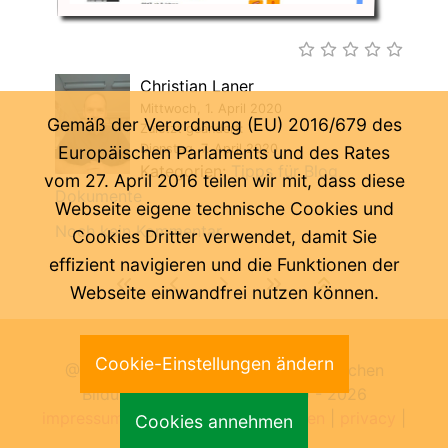
Christian Laner
Mittwoch, 1. April 2020
Gemäß der Verordnung (EU) 2016/679 des
Zuletzt geändert:
Dienstag, 7. April 2020
Europäischen Parlaments und des Rates
Kategorien:
Tipps für Blog
vom 27. April 2016 teilen wir mit, dass diese
Dokumente
Webseite eigene technische Cookies und
Noch kein Kommentar ...
Cookies Dritter verwendet, damit Sie
effizient navigieren und die Funktionen der
Webseite einwandfrei nutzen können.
Letzte Änderung:
06.08.2026
Cookie-Einstellungen ändern
@ Pädagogische Abteilung der Deutschen
Bildungsdirektion Bozen 2000 -
2026
impressum
|
benutzungsbedingungen
|
privacy
|
Cookies annehmen
cookies