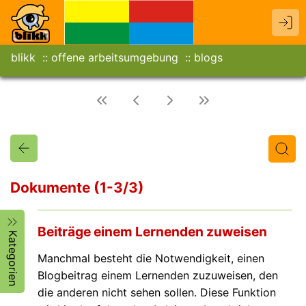
blikk
offene arbeitsumgebung
blogs
Dokumente (1-3/3)
Titel
Text
Autor/in
Beiträge einem Lernenden zuweisen
Kategorien
Manchmal besteht die Notwendigkeit, einen
Blogbeitrag einem Lernenden zuzuweisen, den
die anderen nicht sehen sollen. Diese Funktion