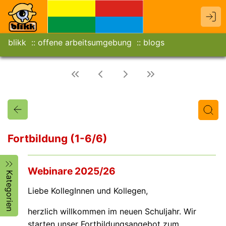
blikk
offene arbeitsumgebung
blogs
Fortbildung (1-6/6)
Titel
Text
Autor/in
Webinare 2025/26
Kategorien
Liebe KollegInnen und Kollegen,
herzlich willkommen im neuen Schuljahr. Wir
starten unser Fortbildungsangebot zum