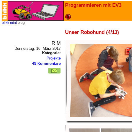
Programmieren mit EV3
blikk
mint
blog
Unser Robohund (4/13)
R M
Donnerstag, 16. März 2017
Kategorie:
Projekte
49 Kommentare