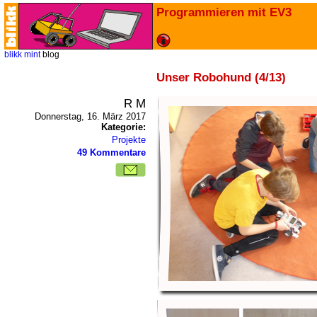
Programmieren mit EV3
blikk
mint
blog
Unser Robohund (4/13)
R M
Donnerstag, 16. März 2017
Kategorie:
Projekte
49 Kommentare